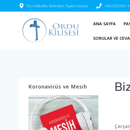
Düz Mahalle, Belediye Tiyatro Karşısı
+90 (535) 607 4
ANA SAYFA
PA
SORULAR VE CEV
Bi
Koronavirüs ve Mesih
Çarşa