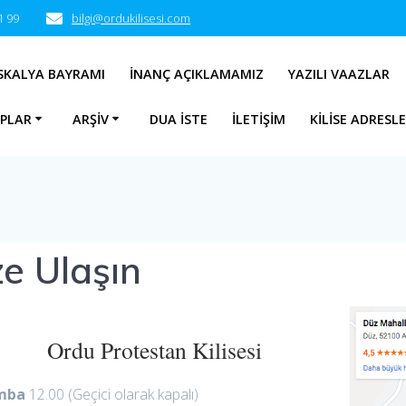
1 99
bilgi@ordukilisesi.com
SKALYA BAYRAMI
İNANÇ AÇIKLAMAMIZ
YAZILI VAAZLAR
APLAR
ARŞIV
DUA İSTE
İLETIŞIM
KILISE ADRESLE
ze Ulaşın
Ordu Protestan Kilisesi
mba
12.00 (Geçici olarak kapalı)