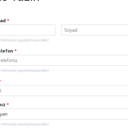
yad
*
Soyad
er kimseyle paylaşılmayacaktır!
elefon
*
er kimseyle paylaşılmayacaktır!
*
nız
*
er kimseyle paylaşılmayacaktır!