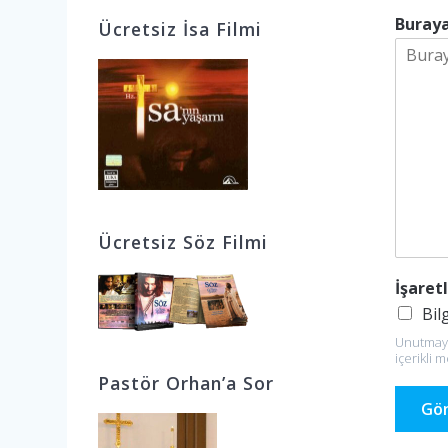
Buraya
Ücretsiz İsa Filmi
Ücretsiz Söz Filmi
İşaret
Bil
Unutmayın
içerikli m
Pastör Orhan’a Sor
Gö