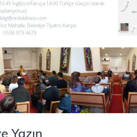
10:45 İngilizce/Farsça 14:00 Türkçe (Geçici olarak
toplanıyoruz)
 bilgi@ordukilisesi.com
Düz Mahalle, Belediye Tiyatro Karşısı
 : 0536 973 4679
ze Yazın