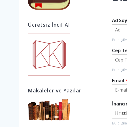
Ad So
Ücretsiz İncil Al
Ad
Bu bilgil
Cep T
Bu bilgil
Email
Makaleler ve Yazılar
İnancı
Bu bilgil