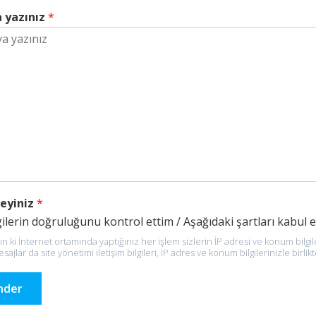
 yazınız
*
leyiniz
*
gilerin doğruluğunu kontrol ettim / Aşağıdaki şartları kabul
 ki İnternet ortamında yaptığınız her işlem sizlerin İP adresi ve konum bilgile
esajlar da site yönetimi iletişim bilgileri, İP adres ve konum bilgilerinizle birlikte
nder