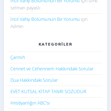
İncil Vahiy Bölümünün Bir Yorumu
için
ümit
selman payaslı
İncil Vahiy Bölümünün Bir Yorumu
için
Admin
KATEGORILER
Çarmıh​
Cennet ve Cehennem Hakkındaki Sorular
Dua Hakkındaki Sorular
EVET KUTSAL KİTAP TANRI SÖZÜDÜR
Hristiyanlığın ABC'si