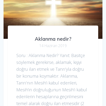
Aklanma nedir?
14 Haziran 2019
Soru : Aklanma Nedir? Yanıt: Basitçe
söylemek gerekirse, aklamak, kişiyi
doğru ilan etmek ve Tanrı’yla doğru
bir konuma koymaktır. Aklanma,
Tanrı’nın Mesih’i kabul edenleri,
Mesih’in doğruluğunun Mesih’i kabul
edenlerin hesaplarına geçirilmesini
temel alarak doğru ilan etmesidir (2