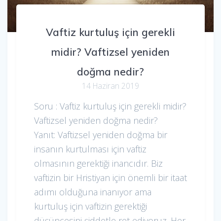
Vaftiz kurtuluş için gerekli
midir? Vaftizsel yeniden
doğma nedir?
14 Haziran 2019
Soru : Vaftiz kurtuluş için gerekli midir?
Vaftizsel yeniden doğma nedir?
Yanıt: Vaftizsel yeniden doğma bir
insanın kurtulması için vaftiz
olmasının gerektiği inancıdır. Biz
vaftizin bir Hristiyan için önemli bir itaat
adımı olduğuna inanıyor ama
kurtuluş için vaftizin gerektiği
düşüncesini şiddetle ret ediyoruz. Her