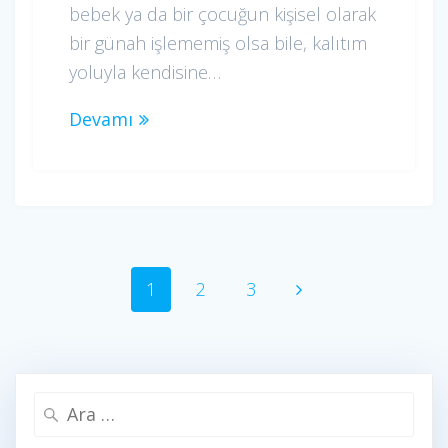
bebek ya da bir çocuğun kişisel olarak
bir günah işlememiş olsa bile, kalıtım
yoluyla kendisine…
Devamı
Yazı
Sayfa
Sayfa
Sayfa
1
2
3
dolaşımı
Arama: