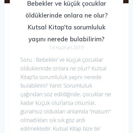
Bebekler ve küçük çocuklar
öldüklerinde onlara ne olur?
Kutsal Kitap’ta sorumluluk
yaşını nerede bulabilirim?
14 Haziran 2019
Soru : Bebekler ve küçük çocuklar
öldüklerinde onlara ne olur? Kutsal
Kitap’ta sorumluluk yaşını nerede
bulabilirim? Yanıt: Sorumluluk
çağından söz edildiğinde, çocuklar ne
kadar küçük olurlarsa olsunlar,
günahsız oldukları anlamda “masum”
olmadıkları sık sık göz ardı
edilmektedir. Kutsal Kitap bize bir