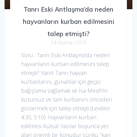
Tanrı Eski Antlaşma’da neden
hayvanların kurban edilmesini
talep etmişti?
14 Haziran 2019
Soru : Tanrı Eski Antlaşma’da neden
hayvanların kurban edilmesini talep
etmişti? Yanıt: Tanrı hayvan
kurbanlarını, günahlar için geçici
bağışlama sağlamak ve İsa Mesih’in
kusursuz ve tam kurbanını önceden
göstermek için talep etmişti (Levililer
4:35, 5:10). Hayvanların kurban
edilmesi Kutsal Yazılar boyunca yer
alan önemli bir konudur çünkü “kan