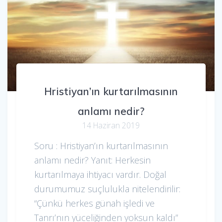
Hristiyan’ın kurtarılmasının
anlamı nedir?
14 Haziran 2019
Soru : Hristiyan’ın kurtarılmasının
anlamı nedir? Yanıt: Herkesin
kurtarılmaya ihtiyacı vardır. Doğal
durumumuz suçlulukla nitelendirilir:
“Çünkü herkes günah işledi ve
Tanrı’nın yüceliğinden yoksun kaldı”