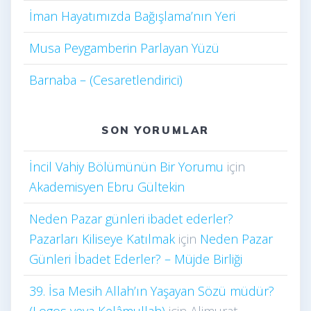
İman Hayatımızda Bağışlama’nın Yeri
Musa Peygamberin Parlayan Yüzü
Barnaba – (Cesaretlendirici)
SON YORUMLAR
İncil Vahiy Bölümünün Bir Yorumu
için
Akademisyen Ebru Gültekin
Neden Pazar günleri ibadet ederler?
Pazarları Kiliseye Katılmak
için
Neden Pazar
Günleri İbadet Ederler? – Müjde Birliği
39. İsa Mesih Allah’ın Yaşayan Sözü müdür?
(Logos veya Kelâmullah)
için
Alimurat