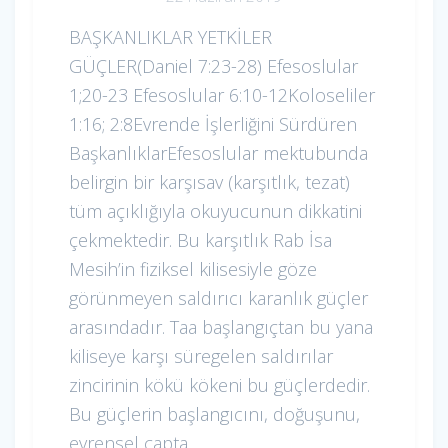
BAŞKANLIKLAR YETKİLER
GÜÇLER(Daniel 7:23-28) Efesoslular
1;20-23 Efesoslular 6:10-12Koloseliler
1:16; 2:8Evrende İşlerliğini Sürdüren
BaşkanlıklarEfesoslular mektubunda
belirgin bir karşısav (karşıtlık, tezat)
tüm açıklığıyla okuyucunun dikkatini
çekmektedir. Bu karşıtlık Rab İsa
Mesih’in fiziksel kilisesiyle göze
görünmeyen saldırıcı karanlık güçler
arasındadır. Taa başlangıçtan bu yana
kiliseye karşı süregelen saldırılar
zincirinin kökü kökeni bu güçlerdedir.
Bu güçlerin başlangıcını, doğuşunu,
evrensel çapta…