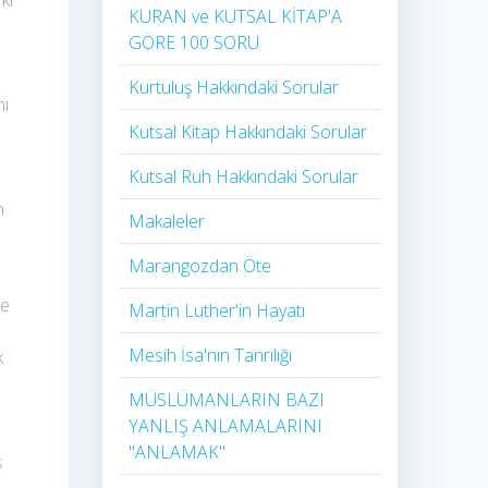
ki
KURAN ve KUTSAL KİTAP'A
GÖRE 100 SORU
Kurtuluş Hakkındaki Sorular
mı
Kutsal Kitap Hakkındaki Sorular
Kutsal Ruh Hakkındaki Sorular
n
Makaleler
Marangozdan Öte
ve
Martin Luther'in Hayatı​
Mesih İsa'nın Tanrılığı​
k
MÜSLÜMANLARIN BAZI
YANLIŞ ANLAMALARINI
"ANLAMAK"
ş