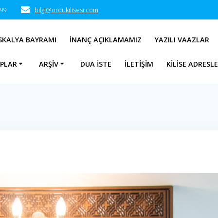
 99
bilgi@ordukilisesi.com
SKALYA BAYRAMI
İNANÇ AÇIKLAMAMIZ
YAZILI VAAZLAR
APLAR
ARŞIV
DUA İSTE
İLETIŞIM
KILISE ADRESLE