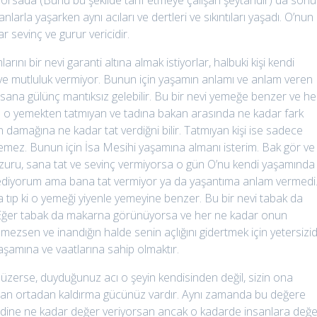
yorsada (Bunu bu şekilde tarif etmeye çalışan şeytandır) da sonu
nlarla yaşarken aynı acıları ve dertleri ve sıkıntıları yaşadı. O’nun
r sevinç ve gurur vericidir.
rını bir nevi garanti altına almak istiyorlar, halbuki kişi kendi
ve mutluluk vermiyor. Bunun için yaşamın anlamı ve anlam veren
insana gülünç mantıksız gelebilir. Bu bir nevi yemeğe benzer ve he
ve o yemekten tatmıyan ve tadına bakan arasında ne kadar fark
damağına ne kadar tat verdiğni bilir. Tatmıyan kişi ise sadece
bilemez. Bunun için İsa Mesihi yaşamına almanı isterim. Bak gör ve
e huzuru, sana tat ve sevinç vermiyorsa o gün O’nu kendi yaşamında
an ediyorum ama bana tat vermiyor ya da yaşantıma anlam vermedi
ıp ki o yemeği yiyenle yemeyine benzer. Bu bir nevi tabak da
Eğer tabak da makarna görünüyorsa ve her ne kadar onun
zsen ve inandığın halde senin açlığını gidertmek için yetersizid
aşamına ve vaatlarına sahip olmaktır.
 üzerse, duyduğunuz acı o şeyin kendisinden değil, sizin ona
r an ortadan kaldırma gücünüz vardır. Aynı zamanda bu değere
endine ne kadar değer veriyorsan ancak o kadarde insanlara değe