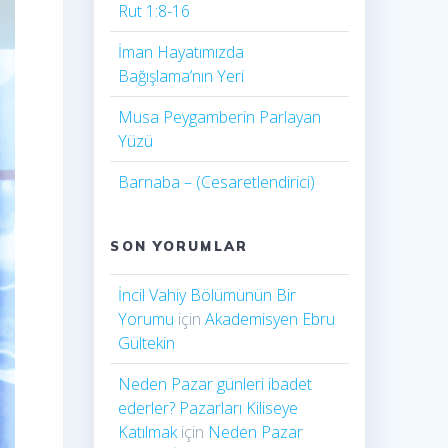
Rut 1:8-16
İman Hayatımızda
Bağışlama’nın Yeri
Musa Peygamberin Parlayan
Yüzü
Barnaba – (Cesaretlendirici)
SON YORUMLAR
İncil Vahiy Bölümünün Bir
Yorumu
için
Akademisyen Ebru
Gültekin
Neden Pazar günleri ibadet
ederler? Pazarları Kiliseye
Katılmak
için
Neden Pazar