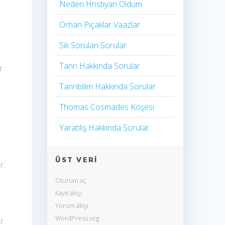
Neden Hristiyan Oldum​
Orhan Pıçaklar Vaazlar
Sık Sorulan Sorular
Tanrı Hakkında Sorular
r
Tanrıbilim Hakkında Sorular
Thomas Cosmades Köşesi
Yaratılış Hakkında Sorular
.
ÜST VERI
r.
Oturum aç
Kayıt akışı
Yorum akışı
WordPress.org
r