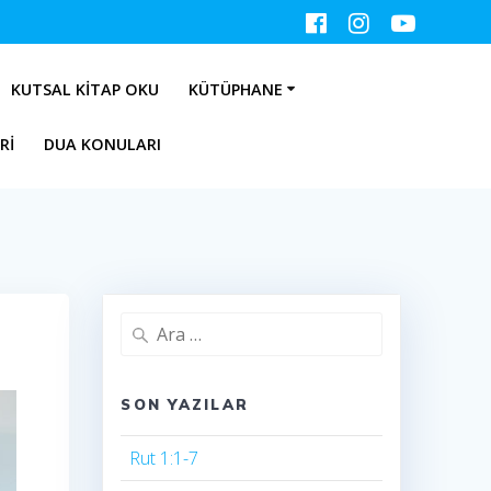
KUTSAL KITAP OKU
KÜTÜPHANE
RI
DUA KONULARI
Arama:
SON YAZILAR
Rut 1:1-7