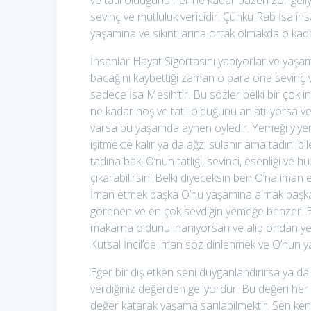
ve tatlı olduğunu her ne kadar bazen zor geli
sevinç ve mutluluk vericidir. Çünkü Rab İsa insa
yaşamına ve sıkıntılarına ortak olmakda o kada
İnsanlar Hayat Sigortasını yapıyorlar ve yaşamla
bacağını kaybettiği zaman o para ona sevinç 
sadece İsa Mesih’tir. Bu sözler belki bir çok 
ne kadar hoş ve tatlı olduğunu anlatılıyorsa 
varsa bu yaşamda aynen öyledir. Yemeği yiyen 
işitmekte kalır ya da ağzı sulanır ama tadını 
tadına bak! O’nun tatlığı, sevinci, esenliği v
çıkarabilirsin! Belki diyeceksin ben O’na im
İman etmek başka O’nu yaşamına almak başka t
görenen ve en çok sevdiğin yemeğe benzer. 
makarna oldunu inanıyorsan ve alıp ondan yeme
Kutsal İncil’de iman söz dinlenmek ve O’nun y
Eğer bir dış etken seni duyganlandırırsa ya da
verdiğiniz değerden geliyordur. Bu değeri he
değer katarak yaşama sarılabilmektir. Sen k