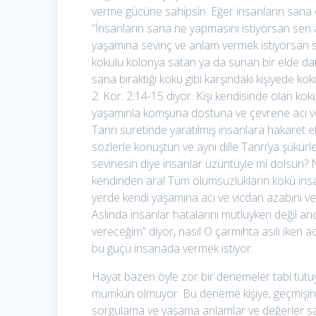
verme gücüne sahipsin. Eğer insanların sana 
“İnsanların sana ne yapmasını istiyorsan sen a
yaşamına sevinç ve anlam vermek istiyorsan se
kokulu kolonya satan ya da sunan bir elde da
sana bıraktığı koku gibi karşındaki kişiyede k
2. Kor. 2:14-15 diyor. Kişi kendisinde olan kok
yaşamınla komşuna dostuna ve çevrene acı ve üz
Tanrı suretinde yaratılmış insanlara hakaret et
sözlerle konuştun ve aynı dille Tanrı’ya şükü
sevinesin diye insanlar üzüntüyle mi dolsun?
kendinden ara! Tüm olumsuzlukların kökü insan
yerde kendi yaşamına acı ve vicdan azabını ve
Aslında insanlar hatalarını mutluyken değil a
vereceğim” diyor, nasıl O çarmıhta asılı iken a
bu güçü insanada vermek istiyor.
Hayat bazen öyle zor bir denemeler tabi tut
mümkün olmuyor. Bu deneme kişiye, geçmişini, g
sorgulama ve yaşama anlamlar ve değerler sağlı