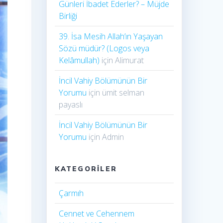
Günleri İbadet Ederler? – Müjde
Birliği
39. İsa Mesih Allah’ın Yaşayan
Sözü müdür? (Logos veya
Kelâmullah)
için
Alimurat
İncil Vahiy Bölümünün Bir
Yorumu
için
ümit selman
payaslı
İncil Vahiy Bölümünün Bir
Yorumu
için
Admin
KATEGORILER
Çarmıh​
Cennet ve Cehennem