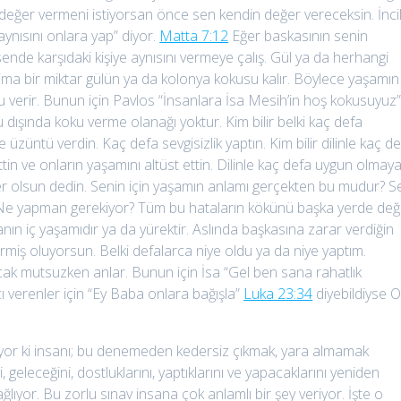
değer vermeni istiyorsan önce sen kendin değer vereceksin. İnci
ynısını onlara yap” diyor.
Matta 7:12
Eğer baskasının senin
nde karşıdaki kişiye aynısını vermeye çalış. Gül ya da herhangi
ima bir miktar gülün ya da kolonya kokusu kalır. Böylece yaşamın
oku verir. Bunun için Pavlos “İnsanlara İsa Mesih’in hoş kokusuyuz
u dışında koku verme olanağı yoktur. Kim bilir belki kaç defa
üntü verdin. Kaç defa sevgisizlik yaptın. Kim bilir dilinle kaç d
tin ve onların yaşamını altüst ettin. Dilinle kaç defa uygun olmay
rler olsun dedin. Senin için yaşamın anlamı gerçekten bu mudur? S
 Ne yapman gerekiyor? Tüm bu hataların kökünü başka yerde deği
ın iç yaşamıdır ya da yürektir. Aslında başkasına zarar verdiğin
rmiş oluyorsun. Belki defalarca niye oldu ya da niye yaptım.
ncak mutsuzken anlar. Bunun için İsa “Gel ben sana rahatlık
cı verenler için “Ey Baba onlara bağışla”
Luka 23:34
diyebildiyse 
uyor ki insanı; bu denemeden kedersiz çıkmak, yara almamak
eleceğini, dostluklarını, yaptıklarını ve yapacaklarını yeniden
yor. Bu zorlu sınav insana çok anlamlı bir şey veriyor. İşte o