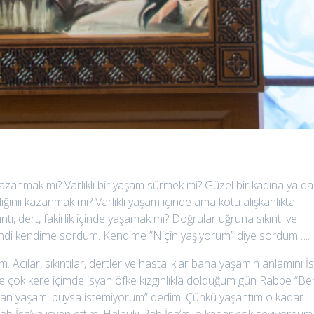
zanmak mı? Varlıklı bir yaşam sürmek mi? Güzel bir kadına ya da
ığınıı kazanmak mı? Varlıklı yaşam içinde ama kötü alışkanlıkta
tı, dert, fakirlik içinde yaşamak mı? Doğrular uğruna sıkıntı ve
endi kendime sordum. Kendime ”Niçin yaşıyorum” diye sordum…..
cılar, sıkıntılar, dertler ve hastalıklar bana yaşamın anlamını İ
e çok kere içimde isyan öfke kızgınlıkla dolduğum gün Rabbe “Be
 iman yaşamı buysa istemiyorum” dedim. Çünkü yaşantım o kadar