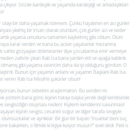
çıkıyor. Sözde kardeşlik ve yaşamda kardeşliği ve arkadaşlıkları
or.
 olayı bir daha yaşamak istemem. Çünkü hayatımın en acı günler
yası yıkılmış bir insan olarak oturdum, çok günler acı ve keder
ve artık yaşama umudunu tamamen kaybetmiş gibi oldum. Ölüm
maya karar verdim ve bana bu acıları yaşatanlar mezarıma
ek sahte gözyaşları dökmesinler diye çocuklarıma emir vermeye
eden zaferle çıkan Rab İsa bana yardım etti ve ayağa kaldırdı.
 olmamış gibi yaşama sevincim daha da iyi olduğunu gördüm. O
ınlaştırdı. Bunun için yaşamın anlamı ve yaşamın Başkanı Rab İsa
r veren Rab İsa Mesih’e şükürler olsun!
eviyorsan, bunun sebebini araştırmalısın. Bu senden mı
kılı yöntem bana göre, kişinin hatayı başka yerde değil kendisinde
ve sevgisizliğin oluşması nedeni: Kişilerin kendilerini savunması!
yaşayan kişinin sevgisi, cesareti soğur ve diğer tarafa sevgiyle
umsuzluklar ve ayrılıklar. Bir gün bir bayan “İnsanlar beni suç
one bakarken, o filmde ki kişiye kızıyor musun?” evet dedi. Peki o