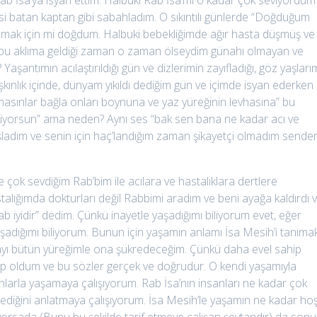
 Rab İsa’ya isyan ettim. Halbuki Rab İsa’mı o kadar çok seviyordum 
i batan kaptan gibi sabahladım. O sıkıntılı günlerde “Doğduğum
aşamak için mi doğdum. Halbuki bebekliğimde ağır hasta düşmüş ve
u aklıma geldiği zaman o zaman ölseydim günahı olmayan ve
şantımın acılaştırıldığı gün ve dizlerimin zayıfladığı, göz yaşları
şkınlık içinde, dünyam yıkıldı dediğim gün ve içimde isyan ederken
kmasınlar bağla onları boynuna ve yaz yüreğinin levhasına” bu
iliyorsun” ama neden? Aynı ses “bak sen bana ne kadar acı ve
ladım ve senin için haç’landığım zaman şikayetçi olmadım sende
ok sevdiğim Rab’bim ile acılara ve hastalıklara dertlere
lığımda dokturları değil Rabbimi aradım ve beni ayağa kaldırdı 
 iyidir” dedim. Çünkü inayetle yaşadığımı biliyorum evet, eğer
adığımı biliyorum. Bunun için yaşamın anlamı İsa Mesih’i tanıma
ayı bütün yüreğimle ona şükredeceğim. Çünkü daha evel sahip
ip oldum ve bu sözler gerçek ve doğrudur. O kendi yaşamıyla
larla yaşamaya çalışıyorum. Rab İsa’nın insanları ne kadar çok
stediğini anlatmaya çalışıyorum. İsa Mesih’le yaşamın ne kadar ho