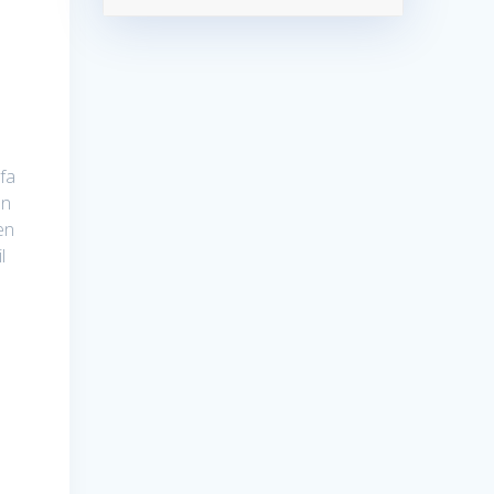
l
”
efa
an
en
l
O