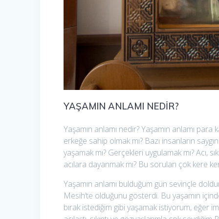
YAŞAMIN ANLAMI NEDİR?
Yaşamın anlamı nedir? Yaşamın anlamı para ka
erkeğe sahip olmak mı? Bazı insanların saygınl
yaşamak mı? Gerçekleri uygulamak mı? Acı, sıkın
acılara dayanmak mı? Bu soruları çok kere k
Yaşamın anlamı bulduğum gün sevinçle doldum. A
Mesih’te olduğunu gösterdi. Bu yaşamın içind
bırak istediğim gibi yaşamak istiyorum, eğer