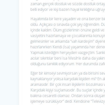
zaman gerçek dostluk ve sözde dostluk ortaya 
belli ediyor ve kişi bazen hayal kırıklığına uğruy
Hayatımda bir kere yaşadım ve ona benzer bir
oldu. Açıkçası o sınavda çok şey öğrendim. Dün
içinde kaldım. Ölüm gözlerimin önüne geldi 
vasiyetini hazırlamaya ve çocuklarımla konuş
gelmesinler ve arkamda “vah kardeşim” diyer
hazırlanırken Kendi (İsa) yaşamında her denem
Yapmak istediğim herşeyden vazgeçtim. Sanki
acılar sıkıntılar beni İsa Mesih’e daha da yak
olduğunu tanıklık ediyorum. Her durumda zafe
Eğer bir kimseyi sevmiyorsan ya da birisini s
kaynaklanıyor yoksa karşıdaki kişiden mi? En a
aramasıdır. Bir çok insan ilişkilerin bozulması 
Karşıdaki kişiyi suçlamasıdır. Bu suçlar içinde 
bakma cesaretli olamaz. Ondan sonra oluşan ol
işlemeye sürüklüyor” dedi. Kendisine “Televizy