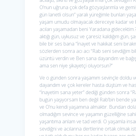
acılaştı, sıkıntı ve gözyaşlarımla çok sevdiğim
O’nun uğruna çok defa gözyaşlarımla ve gemis
gün lanetli olsun” yaralı yüreğimle bunları y
yaşam umudu olmayacak dereceye kadar ve b
acıları yaşamadan beni Yaradana gidecektim.? Ya
aktığı gün, uykusuz ve çaresiz kaldığım gün, şa
bile bir ses bana “İnayet ve hakikat seni bıra
sözlerden sonra acı acı “Rab seni sevdiğim b
üzüntü verdin ve Ben sana dayandım ve bağış
ama sen niye şikayetçi oluyorsun?”
Ve o günden sonra yaşamım sevinçle doldu ve ç
dayandım ve çok kereler hasta düştüm ve hasta
“İnayetim sana yeter” dediği günden sonra “Rab
bugün yaşıyorsam ben değil Rab’bin bende yaş
ve O’nu kendi yaşamına almaktır. Bundan dol
olmadığım sevince ve yaşamın güzelliğine sah
yaşantıma anlam ve tad verdi. O yaşamla insan
sevdiğni ve acılarına dertlerine ortak olmak i