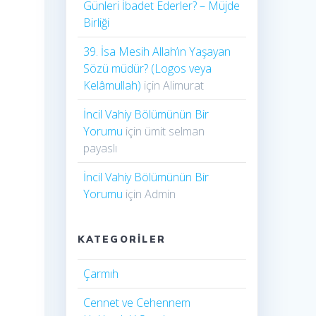
Günleri İbadet Ederler? – Müjde
Birliği
39. İsa Mesih Allah’ın Yaşayan
Sözü müdür? (Logos veya
Kelâmullah)
için
Alimurat
İncil Vahiy Bölümünün Bir
Yorumu
için
ümit selman
payaslı
İncil Vahiy Bölümünün Bir
Yorumu
için
Admin
KATEGORILER
Çarmıh​
Cennet ve Cehennem