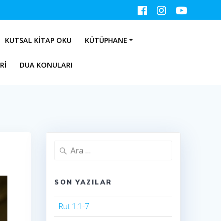
KUTSAL KITAP OKU
KÜTÜPHANE
RI
DUA KONULARI
Arama:
SON YAZILAR
Rut 1:1-7