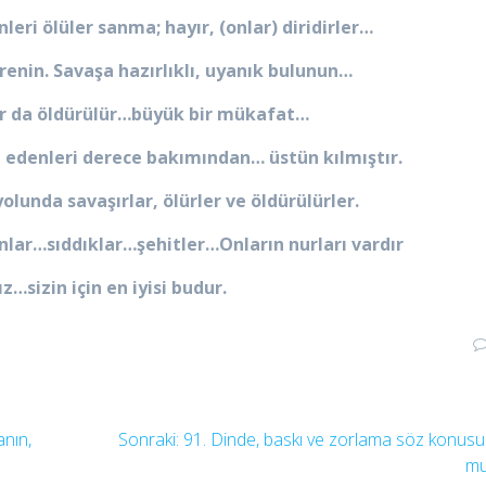
leri ölüler sanma; hayır, (onlar) diridirler…
irenin. Savaşa hazırlıklı, uyanık bulunun…
ır da öldürülür…büyük bir mükafat…
at edenleri derece bakımından… üstün kılmıştır.
unda savaşırlar, ölürler ve öldürülürler.
nlar…sıddıklar…şehitler…Onların nurları vardır
…sizin için en iyisi budur.
Sonraki
anın,
Sonraki:
91. Dinde, baskı ve zorlama söz konusu
yazı:
m