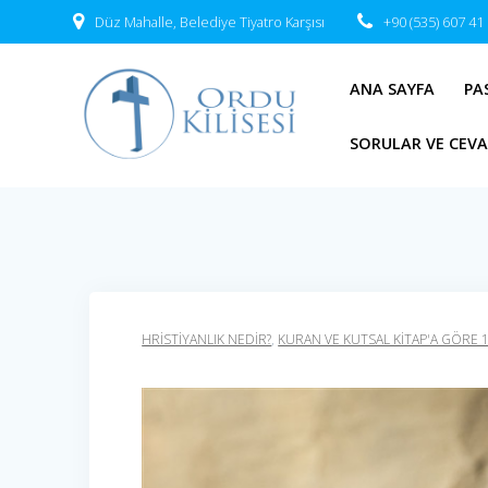
Skip
Düz Mahalle, Belediye Tiyatro Karşısı
+90 (535) 607 41
to
content
ANA SAYFA
PA
SORULAR VE CEV
HRISTIYANLIK NEDIR?
,
KURAN VE KUTSAL KİTAP'A GÖRE 