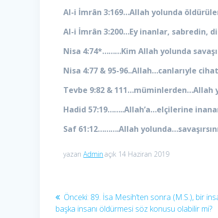
Al-i İmrân 3:169…Allah yolunda öldürülen
Al-i İmrân 3:200…Ey inanlar, sabredin, d
Nisa 4:74*………Kim Allah yolunda savaş
Nisa 4:77 & 95-96..Allah…canlarıyle cih
Tevbe 9:82 & 111…müminlerden…Allah yol
Hadid 57:19……..Allah’a…elçilerine inana
Saf 61:12……….Allah yolunda…savaşırsınız
yazarı
Admin
açık 14 Haziran 2019
Yazı
Önceki
Önceki:
89. İsa Mesih’ten sonra (M.S.), bir ins
yazı:
başka insanı öldürmesi söz konusu olabilir mi?
gezinmesi