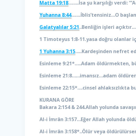
Matta 19:18
……..İsa şu karşılığı verdi: 
Yuhanna 8:44
…….İblis’tensiniz…O başlan
Galatyalılar 5:21
..Benliğin işleri açıkt
1 Timoteyus 1:8-11.yasa doğru olanlar i
1 Yuhanna 3:15
…..Kardeşinden nefret ed
Esinleme 9:21*…..Adam öldürmekten, b
Esinleme 21:8……imansız…adam öldüren…o
Esinleme 22:15*….cinsel ahlaksızlıkta 
KURANA GÖRE
Bakara 2:154 & 244.Allah yolunda savaşın v
Al-i İmrân 3:157…Eğer Allah yolunda öldü
Al-i İmrân 3:158*..Ölür veya öldürülürse