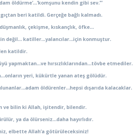
“‘Adam öldürme’…‘komşunu kendin gibi sev.’”
gıçtan beri katildi. Gerçeğe bağlı kalmadı.
ır…düşmanlık, çekişme, kıskançlık, öfke…
çin değil… katiller…yalancılar…için konmuştur.
en katildir.
üyü yapmaktan…ve hırsızlıklarından…tövbe etmediler.
nların yeri, kükürtle yanan ateş gölüdür.
bulunanlar…adam öldürenler…hepsi dışarıda kalacaklar.
e bilin ki Allah, işitendir, bilendir.
rülür, ya da ölürseniz…daha hayırlıdır.
niz, elbette Allah’a götürüleceksiniz!