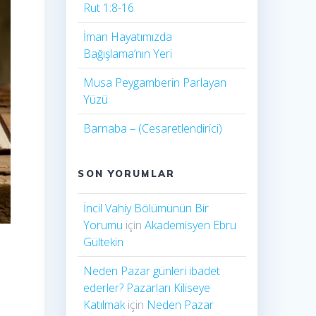
Rut 1:8-16
İman Hayatımızda
Bağışlama’nın Yeri
Musa Peygamberin Parlayan
Yüzü
Barnaba – (Cesaretlendirici)
SON YORUMLAR
İncil Vahiy Bölümünün Bir
Yorumu
için
Akademisyen Ebru
Gültekin
Neden Pazar günleri ibadet
ederler? Pazarları Kiliseye
Katılmak
için
Neden Pazar