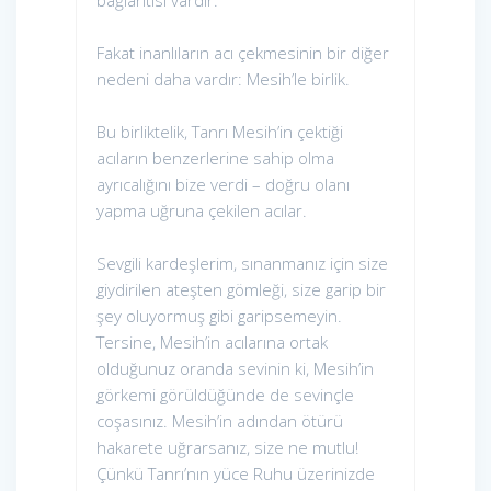
bağlantısı vardır.
Fakat inanlıların acı çekmesinin bir diğer
nedeni daha vardır: Mesih’le birlik.
Bu birliktelik, Tanrı Mesih’in çektiği
acıların benzerlerine sahip olma
ayrıcalığını bize verdi – doğru olanı
yapma uğruna çekilen acılar.
Sevgili kardeşlerim, sınanmanız için size
giydirilen ateşten gömleği, size garip bir
şey oluyormuş gibi garipsemeyin.
Tersine, Mesih’in acılarına ortak
olduğunuz oranda sevinin ki, Mesih’in
görkemi görüldüğünde de sevinçle
coşasınız. Mesih’in adından ötürü
hakarete uğrarsanız, size ne mutlu!
Çünkü Tanrı’nın yüce Ruhu üzerinizde