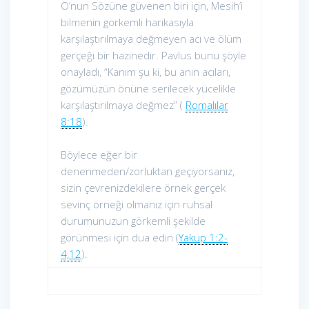
O’nun Sözüne güvenen biri için, Mesih’i
bilmenin görkemli harikasıyla
karşılaştırılmaya değmeyen acı ve ölüm
gerçeği bir hazinedir. Pavlus bunu şöyle
onayladı, “Kanım şu ki, bu anın acıları,
gözümüzün önüne serilecek yücelikle
karşılaştırılmaya değmez” (
Romalılar
8:18
).
Böylece eğer bir
denenmeden/zorluktan geçiyorsanız,
sizin çevrenizdekilere örnek gerçek
sevinç örneği olmanız için ruhsal
durumunuzun görkemli şekilde
görünmesi için dua edin (
Yakup 1:2-
4,12
).