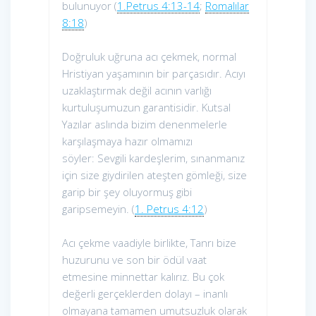
bulunuyor (
1.Petrus 4:13-14
;
Romalılar
8:18
)
Doğruluk uğruna acı çekmek, normal
Hristiyan yaşamının bir parçasıdır. Acıyı
uzaklaştırmak değil acının varlığı
kurtuluşumuzun garantisidir. Kutsal
Yazılar aslında bizim denenmelerle
karşılaşmaya hazır olmamızı
söyler: Sevgili kardeşlerim, sınanmanız
için size giydirilen ateşten gömleği, size
garip bir şey oluyormuş gibi
garipsemeyin. (
1. Petrus 4:12
)
Acı çekme vaadiyle birlikte, Tanrı bize
huzurunu ve son bir ödül vaat
etmesine minnettar kalırız. Bu çok
değerli gerçeklerden dolayı – inanlı
olmayana tamamen umutsuzluk olarak