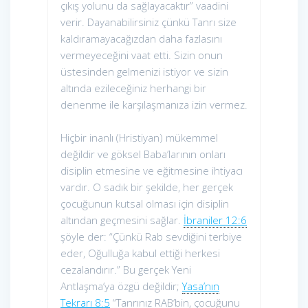
çıkış yolunu da sağlayacaktır” vaadini
verir. Dayanabilirsiniz çünkü Tanrı size
kaldıramayacağızdan daha fazlasını
vermeyeceğini vaat etti. Sizin onun
üstesinden gelmenizi istiyor ve sizin
altında ezileceğiniz herhangi bir
denenme ile karşılaşmanıza izin vermez.
Hiçbir inanlı (Hristiyan) mükemmel
değildir ve göksel Baba’larının onları
disiplin etmesine ve eğitmesine ihtiyacı
vardır. O sadık bir şekilde, her gerçek
çocuğunun kutsal olması için disiplin
altından geçmesini sağlar.
İbraniler 12:6
şöyle der: “Çünkü Rab sevdiğini terbiye
eder, Oğulluğa kabul ettiği herkesi
cezalandırır.” Bu gerçek Yeni
Antlaşma’ya özgü değildir;
Yasa’nın
Tekrarı 8:5
“Tanrınız RAB’bin, çocuğunu