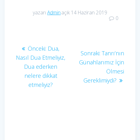
yazarı
Admin
açık 14 Haziran 2019
0
Yazı
Önceki
Önceki:
Dua,
Sonraki
Sonraki:
Tanrı’nın
yazı:
Nasıl Dua Etmeliyiz,
gezinmesi
yazı:
Günahlarımız İçin
Dua ederken
Ölmesi
nelere dikkat
Gereklimiydi?
etmeliyiz?