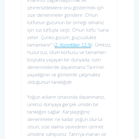
imanınızı sağlamlaştırmak ve
çevrenizdekilere onu göstermek için
size denenmeler gönderir. O’nun
lütfunun gücünün bir örneği olmanız
için sizi lütfuyla seçti. O’nun lütfu “sana
yeter. Çünkü gücüm, güçsüzlükte
tamamlanır” (
2. Korintliler 12:9
). Ümitsiz,
huzursuz, ölüm korkusu ve tamamen
boşlukta yaşayan bir dünyada, sizin
denenmelerde dayanmanız Tanrı’nın
yaşadığının ve görkemle çalışmakta
olduğunun tanıklığıdır.
Yoğun acıların ortasında dayanmanız,
ümitsiz dünyaya gerçek ümidin bir
tanıklığını sağlar. Karşılaştığınız
denenmeler ne kadar yoğun olursa
olsun, size daima sevindiren cennet
ümidine sahipsiniz. Tanrı’ya inanan ve