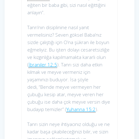
eğiten bir baba gibi, sizi nasıl eğittiğini
anlayın”.
Tanrı’nın disiplinine nasıl yanıt
vermelisiniz? Seven göksel Baba’nız
sizde çalıştığı için O’na şükran ile boyun
eğmeliyiz. Bu işten dolayı cesaretsizliğe
ve kızgınlığa kapılmamakta kararlı olun
(
İbraniler 12:5
). Tanrı sizi daha etkin
kılmak ve meyve vermeniz için
yaşamınızı buduyor. İsa şöyle
dedi, “Bende meyve vermeyen her
çubuğu kesip atar, meyve veren her
çubuğu ise daha çok meyve versin diye
budayıp temizler” (
Yuhanna 15:2
).
Tanrı sizin neye ihtiyacınız olduğu ve ne
kadar başa çıkabileceğinizi bilir, ve sizin