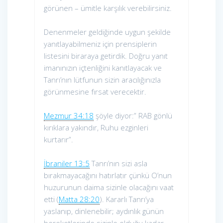
görünen – ümitle karşılık verebilirsiniz.
Denenmeler geldiğinde uygun şekilde
yanıtlayabilmeniz için prensiplerin
listesini biraraya getirdik. Doğru yanıt
imanınızın içtenliğini kanıtlayacak ve
Tanrı’nın lütfunun sizin aracılığınızla
görünmesine fırsat verecektir.
Mezmur 34:18
şöyle diyor:” RAB gönlü
kırıklara yakındır, Ruhu ezginleri
kurtarır”.
İbraniler 13:5
Tanrı’nın sizi asla
bırakmayacağını hatırlatır çünkü O’nun
huzurunun daima sizinle olacağını vaat
etti (
Matta 28:20
). Kararlı Tanrı’ya
yaslanıp, dinlenebilir; aydınlık günün