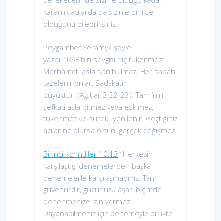
bereketlerinde sizinle olduğu kadar,
karanlık acılarda da sizinle birlikte
olduğunu bilebilirsiniz.
Peygamber Yeramya şöyle
yazdı: “RAB’bin sevgisi hiç tükenmez,
Merhameti asla son bulmaz; Her sabah
tazelenir onlar, Sadakatin
büyüktür” (Ağıtlar 3:22-23). Tanrı’nın
şefkati asla bitmez veya eskimez;
tükenmez ve sürekli yenilenir. Geçtiğiniz
acılar ne olursa olsun, gerçek değişmez.
Birinci Korintliler 10:13
“Herkesin
karşılaştığı denemelerden başka
denemelerle karşılaşmadınız. Tanrı
güvenilirdir, gücünüzü aşan biçimde
denenmenize izin vermez.
Dayanabilmeniz için denemeyle birlikte