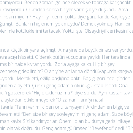
nanmıyordu. Beden zamanı gelince ölecek ve toprağa karışacaktı.
mdi kavrıyordu. Ölümden sonra bir yer varmış diye düşündü. Ama
nsan mıydım? Hayır. İyiliklerim çoktu diye gururlandı. Kaç kişiye
ağıtmıştı. Bunların hiç önemi yok muydu? Demek yokmuş. Hani bir
erimle kötülüklerimi tartacak. Yoktu işte. Olsaydı iyilikleri kesinlikl
da küçük bir yara açılmıştı. Ama yine de büyük bir acı veriyordu.
ynı acıyı hissetti. Giderek bütün vücuduna yayıldı. Her tarafında
ş bir halde kıvranıyordu. Zorla ayağa kalktı. Hiç bir şey
ennete gidebilirdim? O an yine anılarına döndü,Vapurda karşıya
ordu. Merak etti, eğilip başlığına baktı. Başlığı görünce içinden
içinden alay etti. Çünkü genç adamın okuduğu kitap İncil’di. Ona
l’i göstererek “Hiç okudunuz mu?” diye sordu. Aynı küstah tavır
 alaylardan etkilenmeyerek “O zaman Tanrı’yı nasıl
 tavırla “Tanrı var mı ki ben onu tanıyayım” Ardından en bilgiç ve
 devam etti “Ben size bir şey söyleyeyim mi genç adam, Sizde böy
man kaybı. Sizi kandırıyorlar. Önemli olan bu dünya gerisi hikaye
e emin olarak doğruldu. Genç adam gülümsedi “Beyefendi” dedi. “Bi