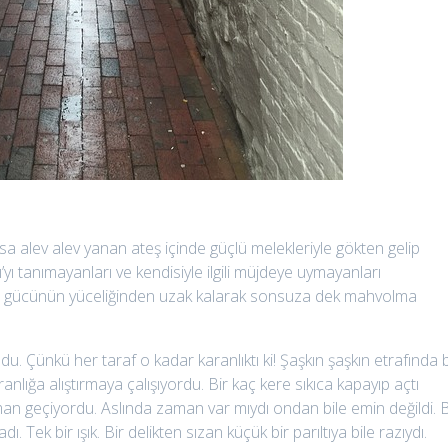
sa alev alev yanan ateş içinde güçlü melekleriyle gökten gelip
ı tanımayanları ve kendisiyle ilgili müjdeye uymayanları
 ve gücünün yüceliğinden uzak kalarak sonsuza dek mahvolma
u. Çünkü her taraf o kadar karanlıktı ki! Şaşkın şaşkın etrafında b
anlığa alıştırmaya çalışıyordu. Bir kaç kere sıkıca kapayıp açtı
man geçiyordu. Aslında zaman var mıydı ondan bile emin değildi. B
dı. Tek bir ışık. Bir delikten sızan küçük bir parıltıya bile razıydı.