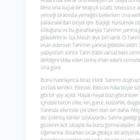
Anılarında tekrar onu etkileyen bir olaya dön
birisi ona küçük bir kitapçık uzattı. İsteksizce
yemeği sırasında yemeğini beklerken ona verile
palavralardan biriydi işte. Başlığı: Kurtulmak 
olduğunu ve bu günahlarıyla Tanrı’nın yanına 
gidebilirim ki. İsa Mesih diye biri vardı. O Tan
iman edersen Tanrı’nın yanına gidebilecektin. 
yapıyorum sonra Tanrı (tabii varsa) beni cen
dirildiğini iddia eden birine iman edeni cennet
ona göre.
Bunu hatırlayınca biraz irkildi. Sanırım doğru
zorladı kendini. Bitecek. Bitecek hala böyle
gibi bir şey açıldı. Hayal meyal bazı görüntül
içindeki bütün öfke, kin, gurur, küstahlık, duyg
Yanında ellerinde çivi izleri olan biri daha. M
diz çökmüş ilahiler söylüyordu. Sahne geldiği 
gözlerim kör olsaydı da bunu görmeseydim. Ağ
ciğerlerine dolarken sıcak gittikçe de artıyord