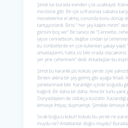
Şimdi ise burada evinden çok uzaktaydı. Aslında
meclisine gitti. Bir içki sofrasında sabaha karş
meselelerine el atmış sonunda konu dönüp dola
tartışıyorlardı. Birisi “ her şey kalpte mirim”
gerisini boş ver” Bir tanesi de “Cennette, ce
iyiyse cennettesin, değilse ondan iyi cehenne
bu sohbetlerde en çok kullanılan şakayı yaptı
arkadaşlarım, hatta siz bile orada olacaksınız
yer yine cehennem” dedi. Arkadaşları bu espriyi
Şimdi bu karanlık pis kokulu yerde öyle yalnızdı 
Birden aklına bir şey gelmiş gibi ayağa fırladı
yankılanmadı bile. Karanlığın içinde boğuldu gi
bağırdı. Bir daha bir daha. Ama bir türlü yanıt
Dünyadayken de oldukça küstahtı. Kazandığı p
kimseye ihtiyaç duymamıştı. Şimdide kimseye ih
Sıcak boğucu kükürt kokulu bu yerde ne parası n
muydu ne? Anlatılanlar doğru muydu? Burada b