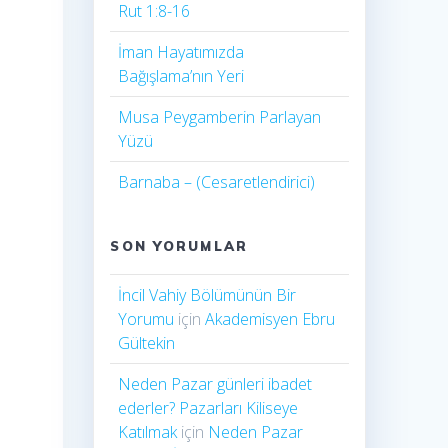
Rut 1:8-16
İman Hayatımızda
Bağışlama’nın Yeri
Musa Peygamberin Parlayan
Yüzü
Barnaba – (Cesaretlendirici)
SON YORUMLAR
İncil Vahiy Bölümünün Bir
Yorumu
için
Akademisyen Ebru
Gültekin
Neden Pazar günleri ibadet
ederler? Pazarları Kiliseye
Katılmak
için
Neden Pazar