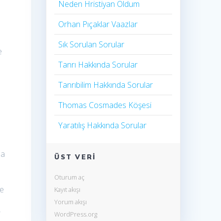
Neden Hristiyan Oldum​
Orhan Pıçaklar Vaazlar
Sık Sorulan Sorular
e
Tanrı Hakkında Sorular
Tanrıbilim Hakkında Sorular
Thomas Cosmades Köşesi
Yaratılış Hakkında Sorular
la
ÜST VERI
Oturum aç
le
Kayıt akışı
Yorum akışı
r
WordPress.org