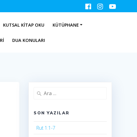
KUTSAL KITAP OKU
KÜTÜPHANE
RI
DUA KONULARI
Arama:
SON YAZILAR
Rut 1:1-7