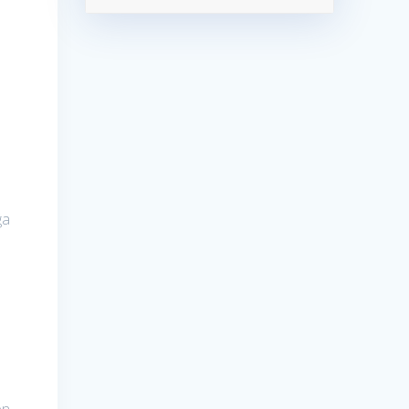
ğa
e
h