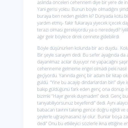
aslında önceleri cehennem diye bir yere de i
Yani gerisi yoktu. Bunun böyle olmadığını şi
buraya ben neden geldim ki? Dünyada kötü bir i
yardım etmiş- fakir fukaraya yiyecek içecek d
terazi olması gerekiyordu ya o neredeydi? İyilikl
ağır gelir böylece direk cennete gidebilirdi.
Böyle düşünürken kolunda bir acı duydu.. Kolun
Bir şeyle sarayım dedi. Bu sefer ayağında da a
dayanılmaz acılar duyuyor ne yapacağını şaşırmı
cehenneme gelmeme engel olmadı peki nasıl c
geçiyordu. Yanında genç bir adam bir kitap okuy
güldü. “Yine bu acayip dindarlardan biri” diye 
bakıp güldüğünü fark eden genç ona dönüp İnci
bizimki “Hayır gerek duymadım” dedi. Genç bu
tanıyabiliyorsunuz beyefendi” dedi. Aynı alaycı
babacan tavrını takınıp gence doğru eğildi ve
şeylerle uğraşmasanız iyi olur. Bunlar boşa za
dedi” Onu bu etkileyici sözlerle ikna ettiğin