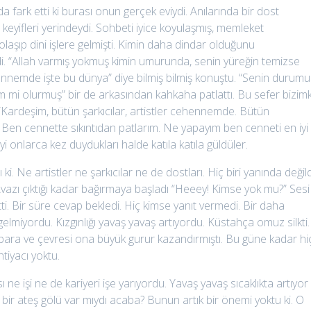
 fark etti ki burası onun gerçek eviydi. Anılarında bir dost
ı keyifleri yerindeydi. Sohbeti iyice koyulaşmış, memleket
şıp dini işlere gelmişti. Kimin daha dindar olduğunu
 dedi. “Allah varmış yokmuş kimin umurunda, senin yüreğin temizse
hennemde işte bu dünya” diye bilmiş bilmiş konuştu. “Senin durum
m mi olurmuş” bir de arkasından kahkaha patlattı. Bu sefer bizimk
 “Kardeşim, bütün şarkıcılar, artistler cehennemde. Bütün
. Ben cennette sıkıntıdan patlarım. Ne yapayım ben cenneti en iyi
 onlarca kez duydukları halde katıla katıla güldüler.
ki. Ne artistler ne şarkıcılar ne de dostları. Hiç biri yanında değild
. Avazı çıktığı kadar bağırmaya başladı “Heeey! Kimse yok mu?” Sesi
tti. Bir süre cevap bekledi. Hiç kimse yanıt vermedi. Bir daha
 gelmiyordu. Kızgınlığı yavaş yavaş artıyordu. Küstahça omuz silkti.
ara ve çevresi ona büyük gurur kazandırmıştı. Bu güne kadar hi
tiyacı yoktu.
e işi ne de kariyeri işe yarıyordu. Yavaş yavaş sıcaklıkta artıyor
ir ateş gölü var mıydı acaba? Bunun artık bir önemi yoktu ki. O