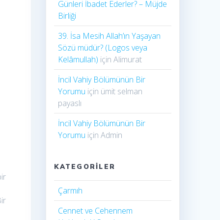
Günleri İbadet Ederler? – Müjde
Birliği
39. İsa Mesih Allah’ın Yaşayan
Sözü müdür? (Logos veya
Kelâmullah)
için
Alimurat
İncil Vahiy Bölümünün Bir
Yorumu
için
ümit selman
payaslı
İncil Vahiy Bölümünün Bir
Yorumu
için
Admin
KATEGORILER
ir
Çarmıh​
ir
Cennet ve Cehennem