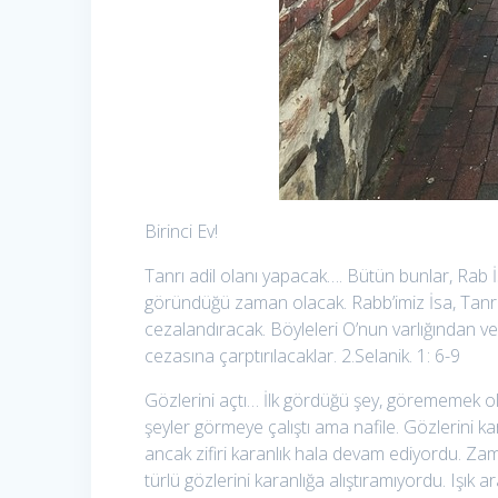
Birinci Ev!
Tanrı adil olanı yapacak…. Bütün bunlar, Rab İ
göründüğü zaman olacak. Rabb’imiz İsa, Tanrı’y
cezalandıracak. Böyleleri O’nun varlığından
cezasına çarptırılacaklar. 2.Selanik. 1: 6-9
Gözlerini açtı… İlk gördüğü şey, görememek old
şeyler görmeye çalıştı ama nafile. Gözlerini kar
ancak zifiri karanlık hala devam ediyordu. Za
türlü gözlerini karanlığa alıştıramıyordu. Işık ara