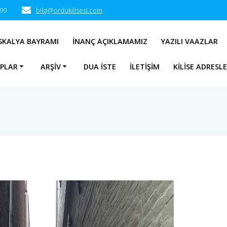
 99
bilgi@ordukilisesi.com
SKALYA BAYRAMI
İNANÇ AÇIKLAMAMIZ
YAZILI VAAZLAR
APLAR
ARŞIV
DUA İSTE
İLETIŞIM
KILISE ADRESLE