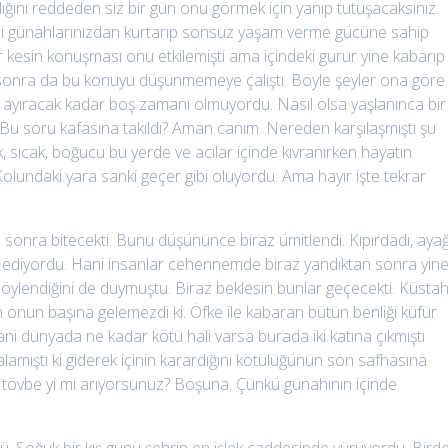
rlığını reddeden siz bir gün onu görmek için yanıp tutuşacaksınız.
zi günahlarınızdan kurtarıp sonsuz yaşam verme gücüne sahip
dar kesin konuşması onu etkilemişti ama içindeki gurur yine kabarıp
nden sonra da bu konuyu düşünmemeye çalıştı. Böyle şeyler ona göre
man ayıracak kadar boş zamanı olmuyordu. Nasıl olsa yaşlanınca bir
u soru kafasına takıldı? Aman canım. Nereden karşılaşmıştı şu
 sıcak, boğucu bu yerde ve acılar içinde kıvranırken hayatın
olundaki yara sanki geçer gibi oluyordu. Ama hayır işte tekrar
an sonra bitecekti. Bunu düşününce biraz ümitlendi. Kıpırdadı, aya
lkin ediyordu. Hani insanlar cehennemde biraz yandıktan sonra yin
söylendiğini de duymuştu. Biraz beklesin bunlar geçecekti. Küsta
n onun başına gelemezdi ki. Öfke ile kabaran bütün benliği küfür
ni dünyada ne kadar kötü hali varsa burada iki katına çıkmıştı
amıştı ki giderek içinin karardığını kötülüğünün son safhasına
 mı, tövbe yi mi arıyorsunuz? Boşuna. Çünkü günahının içinde