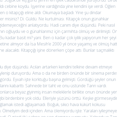
dü. Soğuk bir kış günü şehrin en işlek caddesinde yürüyordu. Bird
 aldı cebine koydu. İşyerine vardığında yine kendini işe verdi. Öğlen
n o kitapçığı eline aldı. Okumaya başladı. Yine şu dindar
ister misiniz? Di. Güldü. Ne kurtulması. Kitapçık onun günahkar
gidemeyeceğini anlatıyordu. Hadi canım diye düşündü. Peki nasıl
rı’nın oğluydu ve o günahlarımız için çarmıhta ölmüş ve dirilmişti. O
Bu kadar basit mi? yani. Ben o kadar çok iyilik yapıyorum her şeyi
netine almıyor da İsa Mesih’e 2000 yıl önce yaşamış ve ölmüş hat
ine alacaktı. Kitapçığı işine dönerken çöpe attı. Bunlar saçmalıktı
ydu diye düşündü. Acıları artarken kendini telkine devam etmeye
 söylenip duruyordu. Ama o da ne birden önünde bir sinema perde
er gördü. Eyvah işte korktuğu başına gelmişti. Gördüğü şeyler onun
ularını kabarttı. Sahnede bir taht ve onu üstünde Tanrı vardı.
ilyonlarca beyaz giyinmiş insan meleklerle birlikte onun önünde ye
gibi birdenbire yok oldu. Elleriyle yüzünü örttü. Keşke görmeseydi
lamak istedi ağlayamadı. Boğuk, sıkıcı hava kükürt kokusu
u. Ölmeliyim dedi içinden. Ama ölemiyordu işte. Yaraları iyileşmey