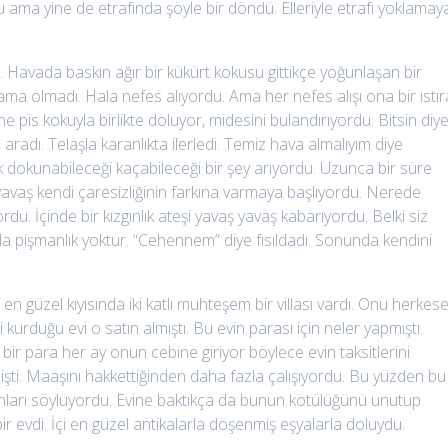
ama yine de etrafında şöyle bir döndü. Elleriyle etrafı yoklamay
u. Havada baskın ağır bir kükürt kokusu gittikçe yoğunlaşan bir
 ama olmadı. Hala nefes alıyordu. Ama her nefes alışı ona bir ıstı
e pis kokuyla birlikte doluyor, midesini bulandırıyordu. Bitsin diy
radı. Telaşla karanlıkta ilerledi. Temiz hava almalıyım diye
k dokunabileceği kaçabileceği bir şey arıyordu. Uzunca bir süre
avaş kendi çaresizliğinin farkına varmaya başlıyordu. Nerede
u. İçinde bir kızgınlık ateşi yavaş yavaş kabarıyordu. Belki siz
 pişmanlık yoktur. “Cehennem” diye fısıldadı. Sonunda kendini
n güzel kıyısında iki katlı muhteşem bir villası vardı. Onu herkes
kurduğu evi o satın almıştı. Bu evin parası için neler yapmıştı.
 bir para her ay onun cebine giriyor böylece evin taksitlerini
şti. Maaşını hakkettiğinden daha fazla çalışıyordu. Bu yüzden bu
bunları söylüyordu. Evine baktıkça da bunun kötülüğünü unutup
 evdi. İçi en güzel antikalarla döşenmiş eşyalarla doluydu.