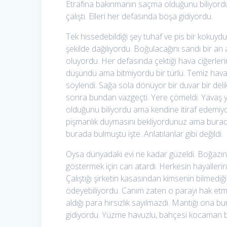
Etrafına bakınmanın saçma olduğunu biliyordu 
çalıştı. Elleri her defasında boşa gidiyordu.
Tek hissedebildiği şey tuhaf ve pis bir kokuyd
şekilde dağılıyordu. Boğulacağını sandı bir an
oluyordu. Her defasında çektiği hava ciğerlerin
düşündü ama bitmiyordu bir türlü. Temiz hava a
söylendi. Sağa sola dönüyor bir duvar bir deli
sonra bundan vazgeçti. Yere çömeldi. Yavaş y
olduğunu biliyordu ama kendine itiraf edemiyord
pişmanlık duymasını bekliyordunuz ama burada
burada bulmuştu işte. Anlatılanlar gibi değildi.
Oysa dünyadaki evi ne kadar güzeldi. Boğazın e
göstermek için can atardı. Herkesin hayallerini 
Çalıştığı şirketin kasasından kimsenin bilmediği
ödeyebiliyordu. Canım zaten o parayı hak etmi
aldığı para hırsızlık sayılmazdı. Mantığı ona 
gidiyordu. Yüzme havuzlu, bahçesi kocaman bir