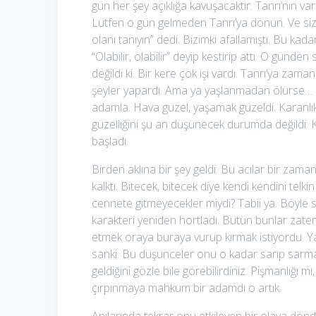
gün her şey açıklığa kavuşacaktır. Tanrı’nın va
Lütfen o gün gelmeden Tanrı’ya dönün. Ve si
olanı tanıyın” dedi. Bizimki afallamıştı. Bu ka
“Olabilir, olabilir” deyip kestirip attı. O gü
değildi ki. Bir kere çok işi vardı. Tanrı’ya za
şeyler yapardı. Ama ya yaşlanmadan ölürse… B
adamla. Hava güzel, yaşamak güzeldi. Karanlık,
güzelliğini şu an düşünecek durumda değildi. K
başladı.
Birden aklına bir şey geldi. Bu acılar bir zam
kalktı. Bitecek, bitecek diye kendi kendini te
cennete gitmeyecekler miydi? Tabii ya. Böyle 
karakteri yeniden hortladı. Bütün bunlar zate
etmek oraya buraya vurup kırmak istiyordu. Ya
sanki. Bu düşünceler onu o kadar sarıp sarmal
geldiğini gözle bile görebilirdiniz. Pişmanlığı
çırpınmaya mahkum bir adamdı o artık.