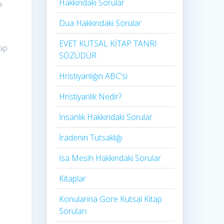
Hakkındaki Sorular
a
Dua Hakkındaki Sorular
EVET KUTSAL KİTAP TANRI
rap
SÖZÜDÜR
e
Hristiyanlığın ABC'si
Hristiyanlık Nedir?
İnsanlık Hakkındaki Sorular
İradenin Tutsaklığı​
e
İsa Mesih Hakkındaki Sorular
Kitaplar
Konularina Gore Kutsal Kitap
Soruları