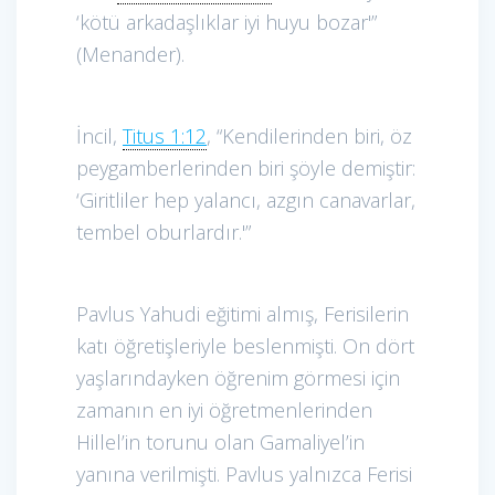
‘kötü arkadaşlıklar iyi huyu bozar'”
(Menander).
İncil,
Titus 1:12
, “Kendilerinden biri, öz
peygamberlerinden biri şöyle demiştir:
‘Giritliler hep yalancı, azgın canavarlar,
tembel oburlardır.'”
Pavlus Yahudi eğitimi almış, Ferisilerin
katı öğretişleriyle beslenmişti. On dört
yaşlarındayken öğrenim görmesi için
zamanın en iyi öğretmenlerinden
Hillel’in torunu olan Gamaliyel’in
yanına verilmişti. Pavlus yalnızca Ferisi