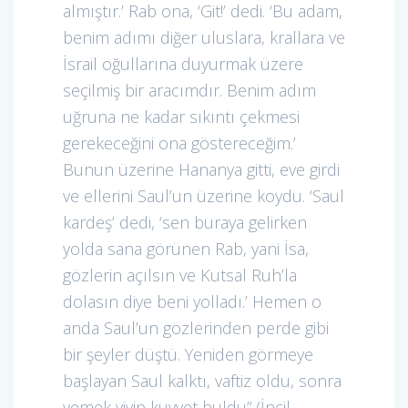
almıştır.’ Rab ona, ‘Git!’ dedi. ‘Bu adam,
benim adımı diğer uluslara, krallara ve
İsrail oğullarına duyurmak üzere
seçilmiş bir aracımdır. Benim adım
uğruna ne kadar sıkıntı çekmesi
gerekeceğini ona göstereceğim.’
Bunun üzerine Hananya gitti, eve girdi
ve ellerini Saul’un üzerine koydu. ‘Saul
kardeş’ dedi, ‘sen buraya gelirken
yolda sana görünen Rab, yani İsa,
gözlerin açılsın ve Kutsal Ruh’la
dolasın diye beni yolladı.’ Hemen o
anda Saul’un gözlerinden perde gibi
bir şeyler düştü. Yeniden görmeye
başlayan Saul kalktı, vaftiz oldu, sonra
yemek yiyip kuvvet buldu” (İncil,