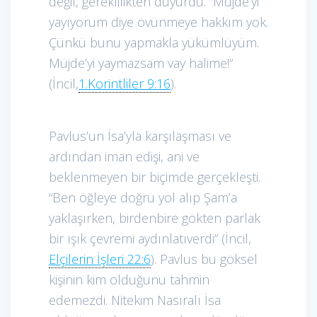
değil, gereklilikten duyurdu. “Müjde’yi
yayıyorum diye övünmeye hakkım yok.
Çünkü bunu yapmakla yükümlüyüm.
Müjde’yi yaymazsam vay halime!”
(İncil,
1.Korintliler 9:16
).
Pavlus’un İsa’yla karşılaşması ve
ardından iman edişi, ani ve
beklenmeyen bir biçimde gerçekleşti.
“Ben öğleye doğru yol alıp Şam’a
yaklaşırken, birdenbire gökten parlak
bir ışık çevremi aydınlatıverdi” (İncil,
Elçilerin İşleri 22:6
). Pavlus bu göksel
kişinin kim olduğunu tahmin
edemezdi. Nitekim Nasıralı İsa