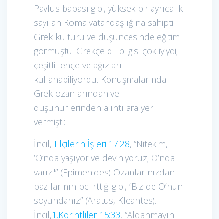
Pavlus babası gibi, yüksek bir ayrıcalık
sayılan Roma vatandaşlığına sahipti.
Grek kültürü ve düşüncesinde eğitim
görmüştü. Grekçe dil bilgisi çok iyiydi;
çeşitli lehçe ve ağızları
kullanabiliyordu. Konuşmalarında
Grek ozanlarından ve
düşünürlerinden alıntılara yer
vermişti:
İncil,
Elçilerin İşleri 17:28
, “Nitekim,
‘O’nda yaşıyor ve deviniyoruz; O’nda
varız.'” (Epimenides) Ozanlarınızdan
bazılarının belirttiği gibi, “Biz de O’nun
soyundanız” (Aratus, Kleantes).
İncil,
1.Korintliler 15:33
, “Aldanmayın,