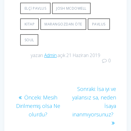
ELÇI PAVLUS
JOSH MCDOWELL
KITAP
MARANGOZDAN ÖTE
PAVLUS
SOUL
yazarı
Admin
açık 21 Haziran 2019
0
Yazı
Sonraki
Sonraki:
İsa iyi ve
Önceki
yazı:
Önceki:
Mesih
yalansız sa, neden
gezinmesi
yazı:
Dirilmemiş olsa Ne
İsaya
olurdu?
inanmıyorsunuz?