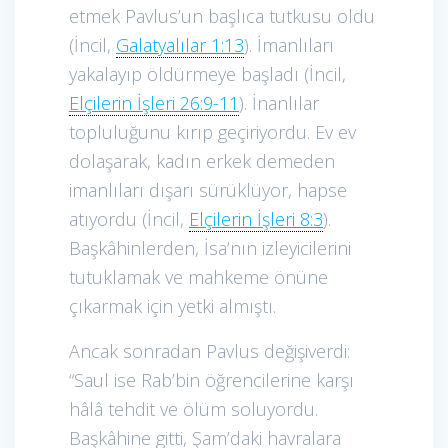
etmek Pavlus’un başlıca tutkusu oldu
(İncil,
Galatyalılar 1:13
). İmanlıları
yakalayıp öldürmeye başladı (İncil,
Elçilerin İşleri 26:9-11
). İnanlılar
topluluğunu kırıp geçiriyordu. Ev ev
dolaşarak, kadın erkek demeden
imanlıları dışarı sürüklüyor, hapse
atıyordu (İncil,
Elçilerin İşleri 8:3
).
Başkâhinlerden, İsa’nın izleyicilerini
tutuklamak ve mahkeme önüne
çıkarmak için yetki almıştı.
Ancak sonradan Pavlus değişiverdi:
“Saul ise Rab’bin öğrencilerine karşı
hâlâ tehdit ve ölüm soluyordu.
Başkâhine gitti, Şam’daki havralara