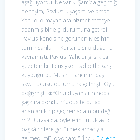
aşağılıyordu. Ne var ki Şam’da geçirdiği
deneyim, Pavlus’u, yaşamı ve amacı
Yahudi olmayanlara hizmet etmeye
adanmış bir elçi durumuna getirdi.
Pavlus kendisine görünen Mesih’in,
tüm insanların Kurtarıcısı olduğunu
kavramıştı. Pavlus, Yahudiliği sıkıca
gözeten bir Ferisiyken, şiddetle karşı
koyduğu bu Mesih inancının baş
savunucusu durumuna gelmişti. Öyle
değişmişti ki: “Onu duyanların hepsi
şaşkına döndü. ‘Kudüs’te bu adı
ananları kırıp geçiren adam bu değil
mi? Buraya da, öylelerini tutuklayıp
başkâhinlere götürmek amacıyla
gelmedi mi?’ diyorlardı” (İncil,
Elçilerin