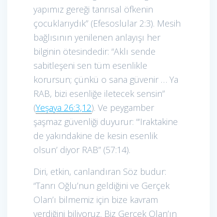
yapımız gereği tanrısal öfkenin
çocuklarıydık” (Efesoslular 2:3). Mesih
bağlısının yenilenen anlayışı her
bilginin ötesindedir: “Aklı sende
sabitleşeni sen tüm esenlikle
korursun; çünkü o sana güvenir … Ya
RAB, bizi esenliğe iletecek sensin”
(
Yeşaya 26:3,12
). Ve peygamber
şaşmaz güvenliği duyurur: “‘Iraktakine
de yakındakine de kesin esenlik
olsun’ diyor RAB” (57:14).
Diri, etkin, canlandıran Söz budur:
“Tanrı Oğlu’nun geldiğini ve Gerçek
Olan’ı bilmemiz için bize kavram
verdiğini biliyoruz. Biz Gerçek Olan’ın