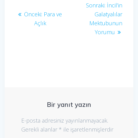
Yazı
Sonraki
Sonraki:
İncil’in
Önceki
yazı:
Önceki:
Para ve
Galatyalılar
gezinmesi
yazı:
Açlık
Mektubunun
Yorumu
Bir yanıt yazın
E-posta adresiniz yayınlanmayacak.
Gerekli alanlar
*
ile işaretlenmişlerdir