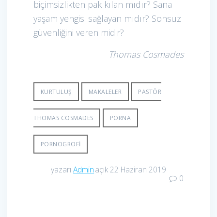
biçimsizlikten pak kılan mıdır? Sana
yaşam yengisi sağlayan mıdır? Sonsuz
güvenliğini veren midir?
Thomas Cosmades
KURTULUŞ
MAKALELER
PASTÖR
THOMAS COSMADES
PORNA
PORNOGROFI
yazarı
Admin
açık 22 Haziran 2019
0