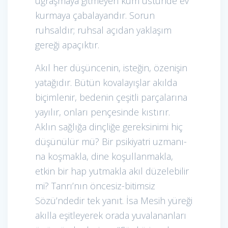
uğraşmaya gitmeyen kum üstünde ev
kurmaya çabalayandır. Sorun
ruhsaldır; ruhsal açıdan yaklaşım
gereği apaçıktır.
Akıl her düşüncenin, isteğin, özenişin
yatağıdır. Bütün kovalayışlar akılda
biçimlenir, bedenin çeşitli parçalarına
yayılır, onları pençesinde kıstırır.
Aklın sağlığa dinçliğe gereksinimi hiç
düşünülür mü? Bir psikiyatri uzmanı-
na koşmakla, dine koşullanmakla,
etkin bir hap yutmakla akıl düzelebilir
mi? Tanrı’nın öncesiz-bitimsiz
Sözü’ndedir tek yanıt. İsa Mesih yüreği
akılla eşitleyerek orada yuvalananları