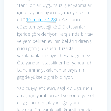
“Tanrı onları uygunsuz işler yapmaları
için onaylanmayan düşünceye teslim
etti” (
Romalılar 1:28
b). Yasaların
düzeltemeyeceği kötülük tasarıları
içeride çörekleniyor. Karşısında bir tav
ve yem beliren evlinin bekârın direniş
gücü gitmiş. Yüzüstü tuzakta
yakalananların sayısı hesaba gelmez.
Öte yandan istatistikler her yanda ruh
bunalımına yakalananlar sayısının
gitgide yükseldiğini bildiriyor.
Yapıcı, iyiyi etkileyici, sağlık oluşturucu
amaç için yaratılan akıl ve gönül yersel
duyguları kamçılayan uğraşlara
kayınca tüm varlık sağlığını yitirmekte,