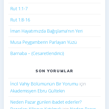
Rut 1:1-7
Rut 1:8-16
İman Hayatımızda Bağışlama’nın Yeri
Musa Peygamberin Parlayan Yüzü
Barnaba – (Cesaretlendirici)
SON YORUMLAR
İncil Vahiy Bölümünün Bir Yorumu
için
Akademisyen Ebru Gültekin
Neden Pazar günleri ibadet ederler?
Pazarları Kiliseye Katılmak
için
Neden Pazar