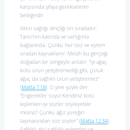
karşısında şifaya gereksinimin
belirgindir.
Aklın sağlığı dinçliği ön sıradadır;
Tanrı’nın katında ve varlığınla
bağlantıda.. Çünkü her söz ve eylem
oradan kaynaklanır. Mesih bu gerçeği
doğadan bir simgeyle anlatır: “İyi ağaç
kötü ürün yetiştiremediği gibi, çürük
ağaç da sağlıklı ürün yetiştiremez”
(
Matta 7:18
). O yine şöyle der:
“Engerekler soyu! Kendiniz kötü
kişilerken iyi sözler söyleyebilir
misiniz? Çünkü ağız yüreğin
taşmasından söz söyler” (
Matta 12:34
).
Sağlıklı akıl sağlıklı eylemleri ve