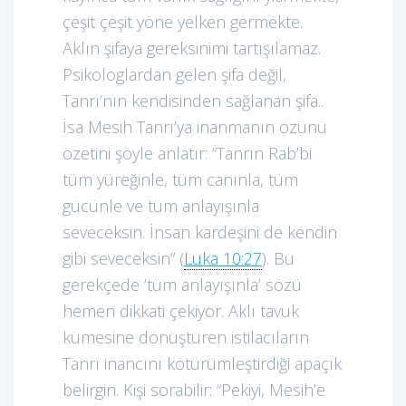
çeşit çeşit yöne yelken germekte.
Aklın şifaya gereksinimi tartışılamaz.
Psikologlardan gelen şifa değil,
Tanrı’nın kendisinden sağlanan şifa..
İsa Mesih Tanrı’ya inanmanın özünü
özetini şöyle anlatır: “Tanrın Rab’bi
tüm yüreğinle, tüm canınla, tüm
gücünle ve tüm anlayışınla
seveceksin. İnsan kardeşini de kendin
gibi seveceksin” (
Luka 10:27
). Bu
gerekçede ‘tüm anlayışınla’ sözü
hemen dikkati çekiyor. Aklı tavuk
kümesine dönüştüren istilacıların
Tanrı inancını kötürümleştirdiği apaçık
belirgin. Kişi sorabilir: “Pekiyi, Mesih’e