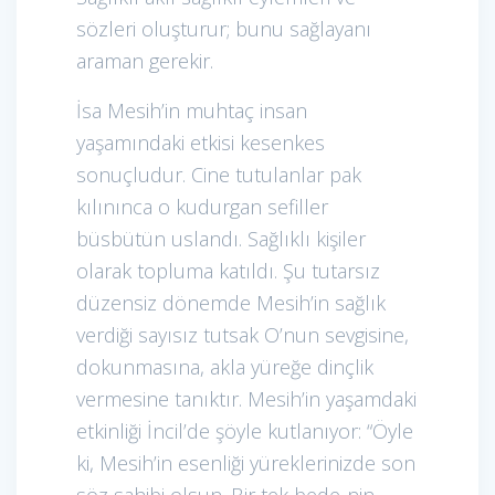
sözleri oluşturur; bunu sağlayanı
araman gerekir.
İsa Mesih’in muhtaç insan
yaşamındaki etkisi kesenkes
sonuçludur. Cine tutulanlar pak
kılınınca o kudurgan sefiller
büsbütün uslandı. Sağlıklı kişiler
olarak topluma katıldı. Şu tutarsız
düzensiz dönemde Mesih’in sağlık
verdiği sayısız tutsak O’nun sevgisine,
dokunmasına, akla yüreğe dinçlik
vermesine tanıktır. Mesih’in yaşamdaki
etkinliği İncil’de şöyle kutlanıyor: “Öyle
ki, Mesih’in esenliği yüreklerinizde son
söz sahibi olsun. Bir tek bede-nin