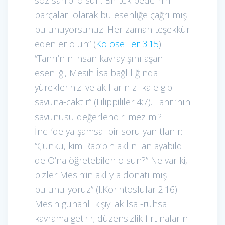
parçaları olarak bu esenliğe çağrılmış
bulunuyorsunuz. Her zaman teşekkür
edenler olun” (
Koloseliler 3:15
).
“Tanrı’nın insan kavrayışını aşan
esenliği, Mesih İsa bağlılığında
yüreklerinizi ve akıllarınızı kale gibi
savuna-caktır” (Filippililer 4:7). Tanrı’nın
savunusu değerlendirilmez mi?
İncil’de ya-şamsal bir soru yanıtlanır:
“Çünkü, kim Rab’bin aklını anlayabildi
de O’na öğretebilen olsun?” Ne var ki,
bizler Mesih’in aklıyla donatılmış
bulunu-yoruz” (I.Korintoslular 2:16).
Mesih günahlı kişiyi akılsal-ruhsal
kavrama getirir; düzensizlik fırtınalarını