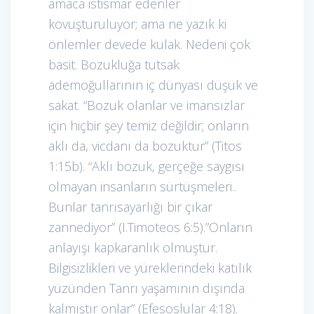
amaca istismar edenler
kovuşturuluyor; ama ne yazık ki
önlemler devede kulak. Nedeni çok
basit. Bozukluğa tutsak
ademoğullarının iç dünyası düşük ve
sakat. “Bozuk olanlar ve imansızlar
için hiçbir şey temiz değildir; onların
aklı da, vicdanı da bozuktur” (Titos
1:15b). “Aklı bozuk, gerçeğe saygısı
olmayan insanların sürtüşmeleri..
Bunlar tanrısayarlığı bir çıkar
zannediyor” (I.Timoteos 6:5).”Onların
anlayışı kapkaranlık olmuştur.
Bilgisizlikleri ve yüreklerindeki katılık
yüzünden Tanrı yaşamının dışında
kalmıştır onlar” (Efesoslular 4:18).