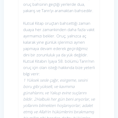
oruç bahsinin geçtiği yerlerde dua,
yakarış ve Tanrı’yı aramaktan bahsedilir.
Kutsal Kitap oruçtan bahsettiği zaman
duaya her zamankinden daha fazla vakit
ayırmamızı bekler. Oruç; yalnızca aç
kalarak yine günlük işlerimizi aynen
yapmaya devam ederek geçirdiğimiz
dini bir zorunluluk ya da yük değildir.
Kutsal Kitabın İşaya 58. bölümü Tanrı’nın
oruç için olan isteği hakkında bize yeterli
bilgi verir:
1 Yüksek sesle çağır, esirgeme, sesini
boru gibi yükselt, ve kavmıma
günahlarını, ve Yakup evine suçlarını
bildir. 2Halbuki her gün beni arıyorlar, ve
yollarımı bilmekten hoşlanıyorlar; adalet
etmiş ve Allah’ın hükümlerini bırakmamış