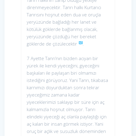
Tanrı halkının sahip olduğu yetkiye
direnmeyecektir. Tanrı halkı Kurtarıcı
Tanrısını hoşnut eden dua ve oruçla
yeryüzünde bağladığı her lanet ve
kötülük göklerde bağlanmış olacak,
yeryüzünde çözdüğü her bereket
[5]
göklerde de çözülecektir
.
7 Ayette Tanrı’nın bizden acıyan bir
yürek ile kendi yiyeceğini, giyeceğini
başkaları ile paylaşan biri olmamızı
istediğini görüyoruz. Yani Tanrı, tıkabasa
karnımızı doyurduktan sonra tekrar
yiyeceğimiz zamana kadar
yiyeceklerimizi saklayıp bir süre için aç
kalmamızla hoşnut olmuyor. Tanrı
elindeki yiyeceği aç olanla paylaştığı için
aç kalan bir insan görmek istiyor. Yani
oruç bir açlık ve susuzluk döneminden