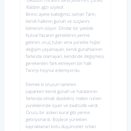
Yakubun mirasını sana yediririm; çünkü
Rabbin ağzı söyledi.
Birinci ayete baktığımız zaman Tanrı,
kendi halkının günah ve suçlarını
bilmesini istiyor. Dindar bir şekilde
Kutsal Yasanın gereklerini yerine
getiren, oruç tutan ama yürekte hiçbir
değişim yaşamayan, kendi günahlarının
farkında olamayan, kendinde değişmesi
gerekenleri fark etmeyen bir halk
Tanrı’yı hoşnut edemiyordu.
Demek ki orucun tanımını
yaparken kendi günah ve hatalarının
farkında olmak diyebiliriz. Halkın ruhen
yüreklerinde isyan ve itaatsizlik vardı.
Orucu bir askeri kural gibi yerine
getiriyorlardı. Böylece yürekten
kaynaklanan kötü düşünceler onları