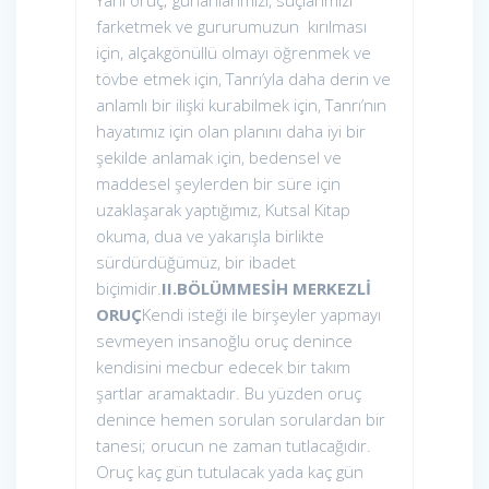
Yani oruç; günahlarımızı, suçlarımızı
farketmek ve gururumuzun kırılması
için, alçakgönüllü olmayı öğrenmek ve
tövbe etmek için, Tanrı’yla daha derin ve
anlamlı bir ilişki kurabilmek için, Tanrı’nın
hayatımız için olan planını daha iyi bir
şekilde anlamak için, bedensel ve
maddesel şeylerden bir süre için
uzaklaşarak yaptığımız, Kutsal Kitap
okuma, dua ve yakarışla birlikte
sürdürdüğümüz, bir ibadet
biçimidir.
II.BÖLÜM
MESİH MERKEZLİ
ORUÇ
Kendi isteği ile birşeyler yapmayı
sevmeyen insanoğlu oruç denince
kendisini mecbur edecek bir takım
şartlar aramaktadır. Bu yüzden oruç
denince hemen sorulan sorulardan bir
tanesi; orucun ne zaman tutlacağıdır.
Oruç kaç gün tutulacak yada kaç gün