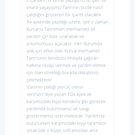
İnsanların önünde yaptığımız iyi işler ve
imanlı yaşayışımız Tanrı’nın bizde nasıl
çalıştığını gösteren bir işaret olacaktır.
9a ayetinde yazıldığı üzere, işte o zaman
Kurtarıcı Tanrımızın merhametli eli
yardım için bize uzanacak ve
yolumumuzu açacaktır. Her durumda
iyilik için etkin olan Kutsal merhamet
Tanrı’sının kendisini imdada çağıran
halkına cevap vermek ve yardım etmek
için olan istekliliği burada dikkatimizi
çekmektedir.
‘
Canının çektiği şeyi aç olana
verirsen’
diye yazan 10a ayeti ile
karşımızdaki kişiyi kendimiz gibi görerek
yardımda bulunmamız ve sevgi
göstermemiz istenmektedir. Yardımda
bulunurken karşımızdaki kişiyi tanımıyor
olsak bile o kişiye soframızdan arta