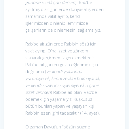
gününe izzetli gün dersen
). Rab’be
ayrılmış olan günlerde dünyasal işlerden
zamanında vakit ayırıp, kendi
işlerimizden dinlenip, emrimizde
çalışanların da dinlemesini sağlamalıyız.
Rab’be ait günlerde Rab’bin sözü için
vakit ayırıp, O’na izzet ve görkem
sunarak geçirmemiz gerekmektedir.
Rab’be ait günleri gezip eğlenmek için
değil ama (
ve kendi yollarında
yürümiyerek, kendi zevkini bulmayarak,
ve kendi sözlerini söylemiyerek o güne
izzet verirsen
) Rab’be ait olanı Rab’be
ödemek için yaşamalıyız. Kuşkusuz
bütün bunları yapan ve yaşayan kişi
Rab’bin esenliğini tadacaktır (14. ayet).
O zaman Davut’un “sözün süzme