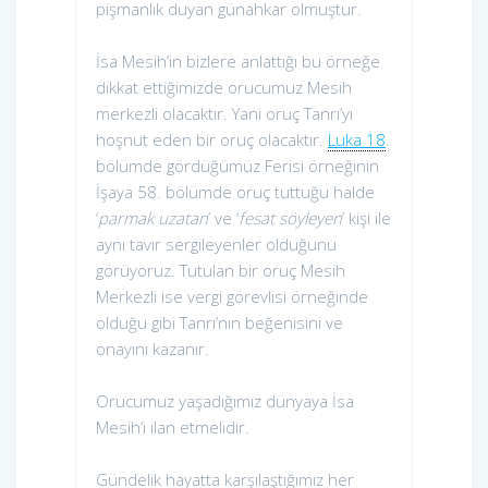
pişmanlık duyan günahkar olmuştur.
İsa Mesih’in bizlere anlattığı bu örneğe
dikkat ettiğimizde orucumuz Mesih
merkezli olacaktır. Yani oruç Tanrı’yı
hoşnut eden bir oruç olacaktır.
Luka 18
.
bölümde gördüğümüz Ferisi örneğinin
İşaya 58. bölümde oruç tuttuğu halde
‘
parmak uzatan
’ ve ‘
fesat söyleyen
’ kişi ile
aynı tavır sergileyenler olduğunu
görüyoruz. Tutulan bir oruç Mesih
Merkezli ise vergi görevlisi örneğinde
olduğu gibi Tanrı’nın beğenisini ve
onayını kazanır.
Orucumuz yaşadığımız dünyaya İsa
Mesih’i ilan etmelidir.
Gündelik hayatta karşılaştığımız her