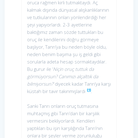
oruca rağmen kirli tutmaktaydı. Aç
kalmak dışında dünyasal alışkanlıklarının
ve tutkularının onları yönlendirdiği her
şeyi yapıyorlardı. 2-3 ayetlerine
baktığımız zaman sözde tuttukları bu
oruç ile kendilerini doğru görmeye
başlıyor, Tanrı’ya bu neden böyle oldu,
neden benim başıma şu iş geldi gibi
sorularla adeta hesap sormaktaydılar.
Bu gurur ile ‘
Niçin oruç tuttuk da
görmüyorsun? Canımızı alçalttık da
bilmiyorsun?’
diyecek kadar Tanrı’ya karşı
[1]
küstah bir tavır takınmışlardı
.
Sanki Tanrı onların oruç tutmasına
muhtaçmış gibi Tanrı’dan bir karşılık
vermesini bekliyorlardı. Kendileri
yaptıkları bu işin karşılığında Tanrı’nın
onlara bir şeyler verme zorunluluğu