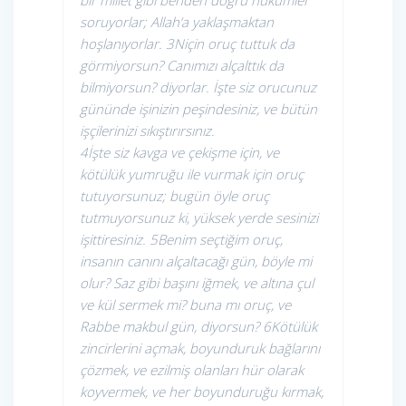
bir millet gibi benden doğru hükümler
soruyorlar; Allah’a yaklaşmaktan
hoşlanıyorlar. 3Niçin oruç tuttuk da
görmiyorsun? Canımızı alçalttık da
bilmiyorsun? diyorlar. İşte siz orucunuz
gününde işinizin peşindesiniz, ve bütün
işçilerinizi sıkıştırırsınız.
4İşte siz kavga ve çekişme için, ve
kötülük yumruğu ile vurmak için oruç
tutuyorsunuz; bugün öyle oruç
tutmuyorsunuz ki, yüksek yerde sesinizi
işittiresiniz. 5Benim seçtiğim oruç,
insanın canını alçaltacağı gün, böyle mi
olur? Saz gibi başını iğmek, ve altına çul
ve kül sermek mi? buna mı oruç, ve
Rabbe makbul gün, diyorsun? 6Kötülük
zincirlerini açmak, boyunduruk bağlarını
çözmek, ve ezilmiş olanları hür olarak
koyvermek, ve her boyunduruğu kırmak,