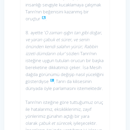
insanlığı sevgiyle kucaklamaya çalışmak
Tanrı’nın beğenisini kazanmış bir
[7]
oruçtur
.
8. ayette ‘
O zaman ışığın tan gibi doğar,
ve yaran çabuk et sürer, ve senin
önünden kendi salahın yürür; Rabbin
izzeti dümdarın olur’
sözleri Tanrı’nın
isteğine uygun tutulan orucun bir başka
bereketine dikkatimizi çeker. İsa Mesih
dağda görünümü değişip nasıl yüceliğini
[8]
gösterdiyse
, Tanrı da kilisesinin
dünyada öyle parlamasını istemektedir.
Tanrı’nın isteğine göre tuttuğumuz oruç
ile hatalarımız, eksikliklerimiz, zayıf
yönlerimiz günahın açtığı bir yara
olarak
çabuk et sürecek
, iyileşecektir.