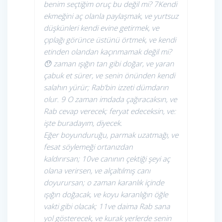
benim seçtiğim oruç bu değil mi? 7Kendi
ekmeğini aç olanla paylaşmak, ve yurtsuz
düşkünleri kendi evine getirmek, ve
çıplağı görünce üstünü örtmek, ve kendi
etinden olandan kaçınmamak değil mi?
😯 zaman ışığın tan gibi doğar, ve yaran
çabuk et sürer, ve senin önünden kendi
salahın yürür; Rab’bin izzeti dümdarın
olur. 9 O zaman imdada çağıracaksın, ve
Rab cevap verecek; feryat edeceksin, ve:
işte buradayım, diyecek.
Eğer boyunduruğu, parmak uzatmağı, ve
fesat söylemeği ortanızdan
kaldırırsan; 10ve canının çektiği şeyi aç
olana verirsen, ve alçaltılmış canı
doyurursan; o zaman karanlık içinde
ışığın doğacak, ve koyu karanlığın öğle
vakti gibi olacak; 11ve daima Rab sana
yol gösterecek, ve kurak yerlerde senin