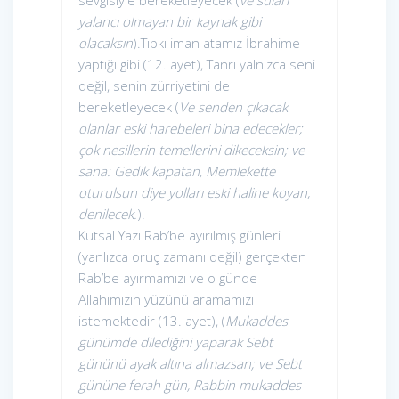
sevgisiyle bereketleyecek (
ve suları
yalancı olmayan bir kaynak gibi
olacaksın
).Tıpkı iman atamız İbrahime
yaptığı gibi (12. ayet), Tanrı yalnızca seni
değil, senin zürriyetini de
bereketleyecek (
Ve senden çıkacak
olanlar eski harebeleri bina edecekler;
çok nesillerin temellerini dikeceksin; ve
sana: Gedik kapatan, Memlekette
oturulsun diye yolları eski haline koyan,
denilecek.
).
Kutsal Yazı Rab’be ayırılmış günleri
(yanlızca oruç zamanı değil) gerçekten
Rab’be ayırmamızı ve o günde
Allahımızın yüzünü aramamızı
istemektedir (13. ayet), (
Mukaddes
günümde dilediğini yaparak Sebt
gününü ayak altına almazsan; ve Sebt
gününe ferah gün, Rabbin mukaddes