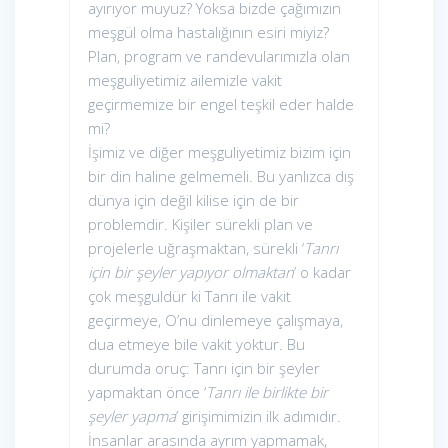
ayırıyor muyuz? Yoksa bizde çağımızın
meşgül olma hastalığının esiri miyiz?
Plan, program ve randevularımızla olan
meşguliyetimiz ailemizle vakit
geçirmemize bir engel teşkil eder halde
mi?
İşimiz ve diğer meşguliyetimiz bizim için
bir din haline gelmemeli. Bu yanlızca dış
dünya için değil kilise için de bir
problemdir. Kişiler sürekli plan ve
projelerle uğraşmaktan, sürekli ‘
Tanrı
için bir şeyler yapıyor olmaktan
’ o kadar
çok meşguldür ki Tanrı ile vakit
geçirmeye, O’nu dinlemeye çalışmaya,
dua etmeye bile vakit yoktur. Bu
durumda oruç: Tanrı için bir şeyler
yapmaktan önce ‘
Tanrı ile birlikte bir
şeyler yapma
’ girişimimizin ilk adımıdır.
İnsanlar arasında ayrım yapmamak,