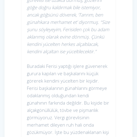
görevlisi ise uzakta durmuş, gözlerini
göğe doğru kaldırmak bile istemiyor,
ancak göğsünü döverek, ‘Tanrım, ben
günahkara merhamet et’ diyormuş. “Size
şunu söyleyeyim, Ferisiden çok bu adam
aklanmış olarak evine dönmüş. Çünkü
kendini yücelten herkes alçaltılacak,
kendini alçaltan ise yüceltilecektir.”
Buradaki Ferisi yaptığı işlere güvenerek
gurura kapılan ve başkalarını küçük
görerek kendini yücelten bir kişidir.
Ferisi başkalarının günahlarını görmeye
odaklanmış olduğundan kendi
günahının farkında değildir. Bu kişide bir
alçakgönüllülük, tövbe ve pişmanlık
görmüyoruz. Vergi görevlisinin
merhamet dileyen ruh hali onda
gözükmüyor. İşte bu yüzdenaklanan kişi