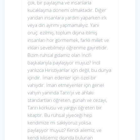
çok, bir paylaşma ve insanlarla
kucaklaşma dönemi olmaktadır. Diğer
yandan insanlara yardım yaparken ırk
veya din ayrımı yapmamalıyız. Yani
oruç: ezilmiş, toplum dışına itilmiş
insanları hor görmemek, farklı millet ve
ırkları sevebilmeyi öğrenme gayretidir.
Bizim ruhsal gıdamız olan İncil’i
başkalarıyla paylaşıyor muyuz? İncil
yanlızca Hıristiyanlar için değil, bu dünya
içindir. İman edenler için özel bir
vahiydir. İman etmeyenler için genel
vahyin yanında Tanrı’yı ve ahlaki
standartları öğreten, günah ve cezayı,
Tanrı korkusu ve yargıyı öğreten bir
kitaptır. Bu ruhsal yiyeceği hep
kendimize mi saklıyoruz yoksa
paylaşıyor muyuz? Kendi ailemiz, ve
kendi kilisemiz dışında bulunan