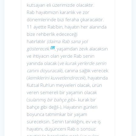
kutsayan eli üzerimizde olacaktır.
Rab hayatımızın karanlık ve zor
dönemlerinde bizi feraha çıkaracaktır.
11 ayette Rab’bin, hayatın her alanında
bize rehberlik edececeği
hatırlatılır
(daima Rab sana yol
[9]
gösterecek
, yaşamdan zevk alacaksın
ve ihtiyacın olan yerde Rab senin
yanında olacak (
ve kurak yerlerde senin
canını doyuracak
), canına sağlık verecek
(
kemiklerini kuvvetlendirecek
), hayatında
Kutsal Ruh’un meyveleri olacak, ürün
veren semereli bir yaşamın olacak
(
sulanmış bir bahçe gibi
– kurak bir
bahçe gibi değil-), Hayatının günleri
boyunca tatmimkar bir yaşam
süreceksin. Senin tanıklığını, ev ve iş
hayatını, düşünceni Rab o sonsuz