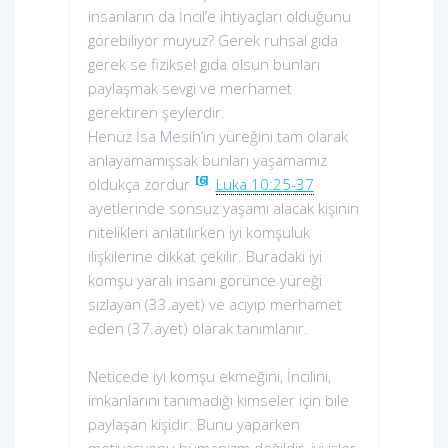
insanların da İncil’e ihtiyaçları olduğunu
görebiliyor muyuz? Gerek ruhsal gıda
gerek se fiziksel gıda olsun bunları
paylaşmak sevgi ve merhamet
gerektiren şeylerdir.
Henüz İsa Mesih’in yüreğini tam olarak
anlayamamışsak bunları yaşamamız
[6]
oldukça zordur
.
Luka 10:25-37
ayetlerinde sonsuz yaşamı alacak kişinin
nitelikleri anlatılırken iyi komşuluk
ilişkilerine dikkat çekilir. Buradaki iyi
komşu yaralı insanı görünce yüreği
sızlayan (33.ayet) ve acıyıp merhamet
eden (37.ayet) olarak tanımlanır.
Neticede iyi komşu ekmeğini, İncilini,
imkanlarını tanımadığı kimseler için bile
paylaşan kişidir. Bunu yaparken