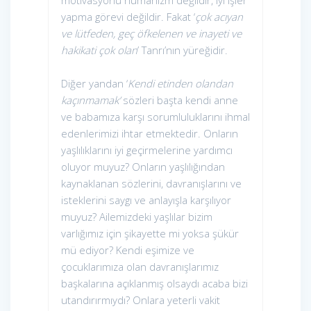
motivasyonu hümanizm değildir, iyi işler
yapma görevi değildir. Fakat ‘
çok acıyan
ve lütfeden, geç öfkelenen ve inayeti ve
hakikati çok olan
’ Tanrı’nın yüreğidir.
Diğer yandan ‘
Kendi etinden olandan
kaçınmamak’
sözleri başta kendi anne
ve babamıza karşı sorumluluklarını ihmal
edenlerimizi ihtar etmektedir. Onların
yaşlılıklarını iyi geçirmelerine yardımcı
oluyor muyuz? Onların yaşlılığından
kaynaklanan sözlerini, davranışlarını ve
isteklerini saygı ve anlayışla karşılıyor
muyuz? Ailemizdeki yaşlılar bizim
varlığımız için şikayette mi yoksa şükür
mü ediyor? Kendi eşimize ve
çocuklarımıza olan davranışlarımız
başkalarına açıklanmış olsaydı acaba bizi
utandırırmıydı? Onlara yeterli vakit