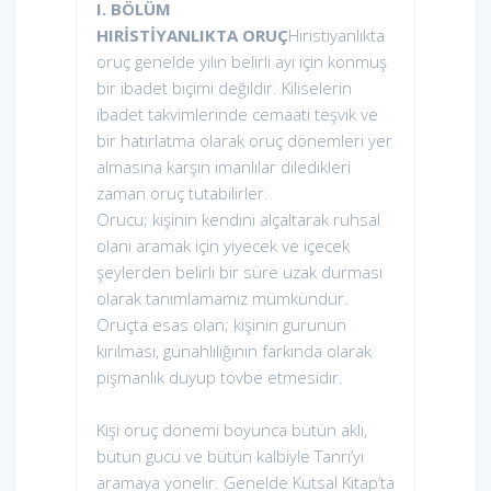
I. BÖLÜM
HIRİSTİYANLIKTA ORUÇ
Hıristiyanlıkta
oruç genelde yılın belirli ayı için konmuş
bir ibadet biçimi değildir. Kiliselerin
ibadet takvimlerinde cemaati teşvik ve
bir hatırlatma olarak oruç dönemleri yer
almasına karşın imanlılar diledikleri
zaman oruç tutabilirler.
Orucu; kişinin kendini alçaltarak ruhsal
olanı aramak için yiyecek ve içecek
şeylerden belirli bir süre uzak durması
olarak tanımlamamız mümkündür.
Oruçta esas olan; kişinin gurunun
kırılması, günahlılığının farkında olarak
pişmanlık duyup tövbe etmesidir.
Kişi oruç dönemi boyunca bütün aklı,
bütün gücü ve bütün kalbiyle Tanrı’yı
aramaya yönelir. Genelde Kutsal Kitap’ta