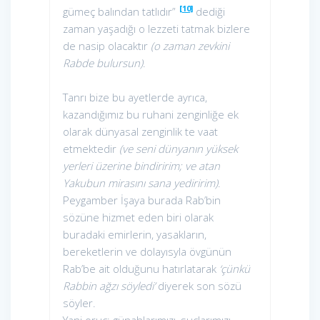
[10]
gümeç balından tatlıdır”
dediği
zaman yaşadığı o lezzeti tatmak bizlere
de nasip olacaktır
(o zaman zevkini
Rabde bulursun)
.
Tanrı bize bu ayetlerde ayrıca,
kazandığımız bu ruhani zenginliğe ek
olarak dünyasal zenginlik te vaat
etmektedir
(ve seni dünyanın yüksek
yerleri üzerine bindiririm; ve atan
Yakubun mirasını sana yediririm)
.
Peygamber İşaya burada Rab’bin
sözüne hizmet eden biri olarak
buradaki emirlerin, yasakların,
bereketlerin ve dolayısyla övgünün
Rab’be ait olduğunu hatırlatarak
‘çünkü
Rabbin ağzı söyledi’
diyerek son sözü
söyler.