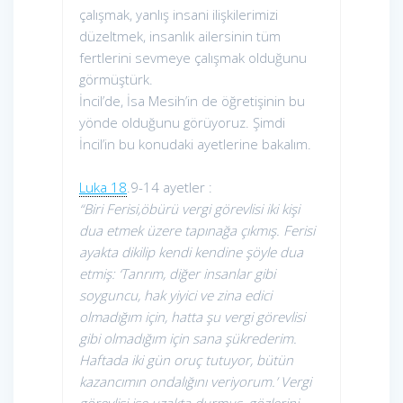
çalışmak, yanlış insani ilişkilerimizi
düzeltmek, insanlık ailersinin tüm
fertlerini sevmeye çalışmak olduğunu
görmüştürk.
İncil’de, İsa Mesih’in de öğretişinin bu
yönde olduğunu görüyoruz. Şimdi
İncil’in bu konudaki ayetlerine bakalım.
Luka 18
.9-14 ayetler :
“Biri Ferisi,öbürü vergi görevlisi iki kişi
dua etmek üzere tapınağa çıkmış. Ferisi
ayakta dikilip kendi kendine şöyle dua
etmiş: ‘Tanrım, diğer insanlar gibi
soyguncu, hak yiyici ve zina edici
olmadığım için, hatta şu vergi görevlisi
gibi olmadığım için sana şükrederim.
Haftada iki gün oruç tutuyor, bütün
kazancımın ondalığını veriyorum.’ Vergi