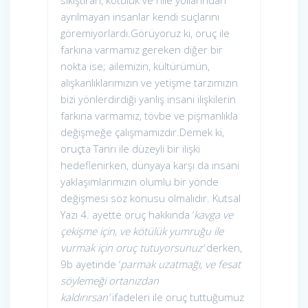
sıkıştıran, kötülük ve hile yollarından
ayrılmayan insanlar kendi suçlarını
göremiyorlardı.Görüyoruz ki, oruç ile
farkına varmamız gereken diğer bir
nokta ise; ailemizin, kültürümün,
alışkanlıklarımızın ve yetişme tarzımızın
bizi yönlerdirdiği yanlış insani ilişkilerin
farkına varmamız, tövbe ve pişmanlıkla
değişmeğe çalışmamızdır.Demek ki,
oruçta Tanrı ile düzeyli bir ilişki
hedeflenirken, dünyaya karşı da insani
yaklaşımlarımızın olumlu bir yönde
değişmesi söz konusu olmalıdır. Kutsal
Yazı 4. ayette oruç hakkında ‘
kavga ve
çekişme için, ve kötülük yumruğu ile
vurmak için oruç tutuyorsunuz’
derken,
9b ayetinde ‘
parmak uzatmağı, ve fesat
söylemeği ortanızdan
kaldırırsan’
ifadeleri ile oruç tuttuğumuz