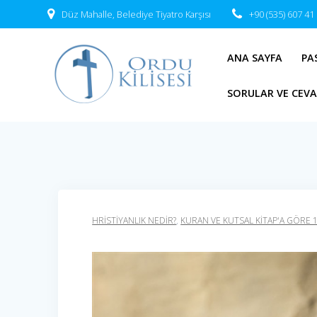
Skip
Düz Mahalle, Belediye Tiyatro Karşısı
+90 (535) 607 41
to
content
ANA SAYFA
PA
SORULAR VE CEV
HRISTIYANLIK NEDIR?
,
KURAN VE KUTSAL KİTAP'A GÖRE 