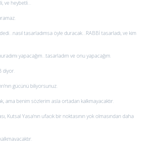
, ve heybetli…
uramaz.
dedi…nasıl tasarladımsa öyle duracak…RABBİ tasarladı, ve kim
uradımı yapacağım…tasarladım ve onu yapacağım.
 diyor.
rı’nın gücünü biliyorsunuz.
k, ama benim sözlerim asla ortadan kalkmayacaktır.
ı, Kutsal Yasa’nın ufacık bir noktasının yok olmasından daha
alkmayacaktır.