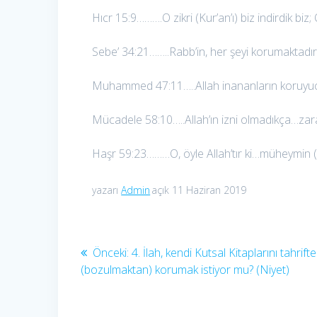
Hıcr 15:9……….O zikri (Kur’an’ı) biz indirdik biz
Sebe’ 34:21……..Rabb’in, her şeyi korumaktadır
Muhammed 47:11…..Allah inananların koruyu
Mücadele 58:10…..Allah’ın izni olmadıkça…za
Haşr 59:23………O, öyle Allah’tır ki…müheymin (
yazarı
Admin
açık 11 Haziran 2019
Yazı
Önceki
Önceki:
4. İlah, kendi Kutsal Kitaplarını tahrift
yazı:
(bozulmaktan) korumak istiyor mu? (Niyet)
gezinmesi