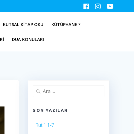
KUTSAL KITAP OKU
KÜTÜPHANE
RI
DUA KONULARI
Arama:
SON YAZILAR
Rut 1:1-7