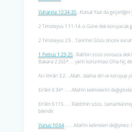
Yuhanna 10:34-35
…Kutsal Yazı da geçerliğini 
2 Timoteyus 1:11-14..o Güne dek koruyacak 
2 Timoteyus 2:9….Tanrı’nın Sözü zincire vurulm
1 Petrus 1:23-25
…Rab’bin sözü sonsuza dek ka
Bakara 2:255*……yerin korunması O’na hiç de
Al-i İmrân 3:2…..Allah…daima diri ve koruyup yö
En’âm 6:34*……..Allah’ın kelimelerini değiştireb
En’âm 6:115……..Rabb’inin sözü…tamamlanmıştır. 
bilendir.
Yunus 10:64
………Allah’ın kelimeleri değişmez. İ