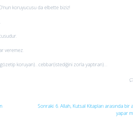
; O’nun koruyucusu da elbette biziz!
.
cusudur.
rar veremez.
gözetip koruyan)…cebbar(istediğini zorla yaptıran)…
Sonraki
en
Sonraki:
6. Allah, Kutsal Kitapları arasında bir 
yazı:
yapar m