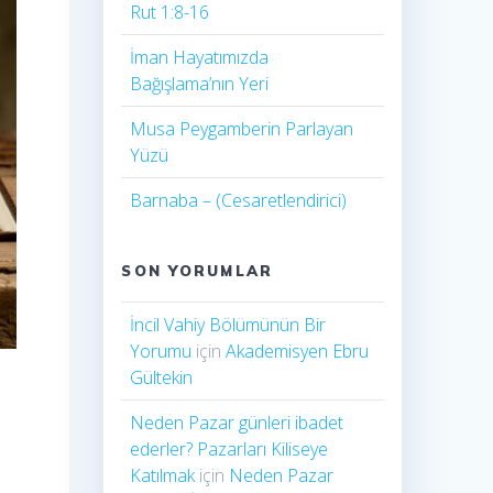
Rut 1:8-16
İman Hayatımızda
Bağışlama’nın Yeri
Musa Peygamberin Parlayan
Yüzü
Barnaba – (Cesaretlendirici)
SON YORUMLAR
İncil Vahiy Bölümünün Bir
Yorumu
için
Akademisyen Ebru
Gültekin
Neden Pazar günleri ibadet
ederler? Pazarları Kiliseye
Katılmak
için
Neden Pazar