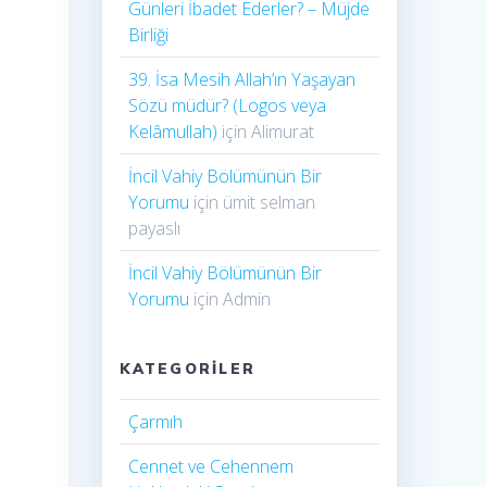
Günleri İbadet Ederler? – Müjde
Birliği
39. İsa Mesih Allah’ın Yaşayan
Sözü müdür? (Logos veya
Kelâmullah)
için
Alimurat
İncil Vahiy Bölümünün Bir
Yorumu
için
ümit selman
payaslı
İncil Vahiy Bölümünün Bir
Yorumu
için
Admin
KATEGORILER
Çarmıh​
Cennet ve Cehennem