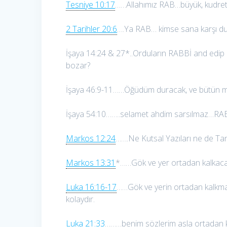
Tesniye 10:17
……Allahımız RAB…büyük, kudretli
2 Tarihler 20:6
….Ya RAB… kimse sana karşı d
İşaya 14:24 & 27*..Orduların RABBİ and edip 
bozar?
İşaya 46:9-11……Öğüdüm duracak, ve bütün m
İşaya 54:10……..selamet ahdim sarsılmaz…RAB
Markos 12:24
…….Ne Kutsal Yazıları ne de Tan
Markos 13:31
*……Gök ve yer ortadan kalkaca
Luka 16:16-17
……Gök ve yerin ortadan kalkmas
kolaydır.
Luka 21:33
………benim sözlerim asla ortadan k