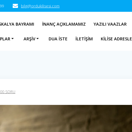
 99
bilgi@ordukilisesi.com
SKALYA BAYRAMI
İNANÇ AÇIKLAMAMIZ
YAZILI VAAZLAR
APLAR
ARŞIV
DUA İSTE
İLETIŞIM
KILISE ADRESLE
100 SORU