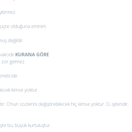
yitirmez.
güçte olduğuna eminim.
uş değildir.
lıcıdır.
KURANA GÖRE
 zor gelmez.
neticidir.
ilecek kimse yoktur.
O’nun sözlerini değiştirebilecek hiç kimse yoktur. O, işitendir,
şte bu, büyük kurtuluştur.