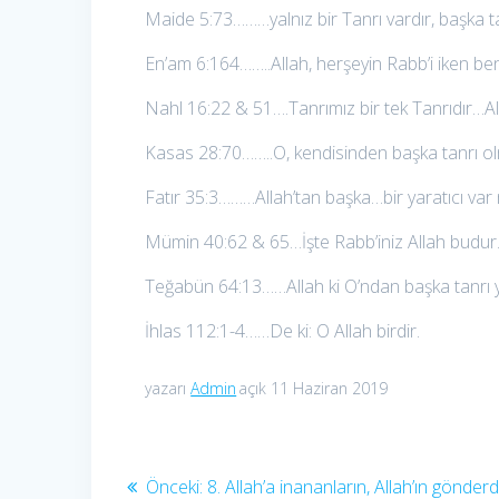
Maide 5:73………yalnız bir Tanrı vardır, başka ta
En’am 6:164……..Allah, herşeyin Rabb’i iken b
Nahl 16:22 & 51….Tanrımız bir tek Tanrıdır…Alla
Kasas 28:70……..O, kendisinden başka tanrı olm
Fatır 35:3………Allah’tan başka…bir yaratıcı var 
Mümin 40:62 & 65…İşte Rabb’iniz Allah budur
Teğabün 64:13……Allah ki O’ndan başka tanrı y
İhlas 112:1-4……De ki: O Allah birdir.
yazarı
Admin
açık 11 Haziran 2019
Yazı
Önceki
Önceki:
8. Allah’a inananların, Allah’ın gönderd