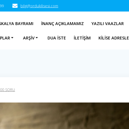
 99
bilgi@ordukilisesi.com
SKALYA BAYRAMI
İNANÇ AÇIKLAMAMIZ
YAZILI VAAZLAR
APLAR
ARŞIV
DUA İSTE
İLETIŞIM
KILISE ADRESLE
100 SORU