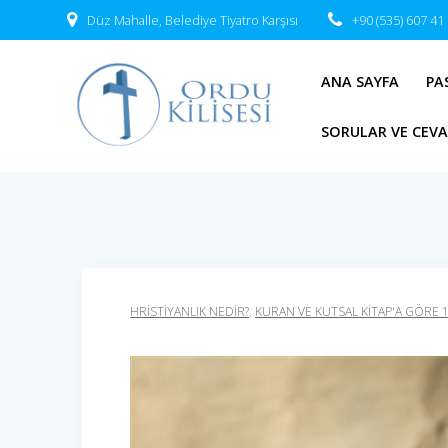
Skip
Düz Mahalle, Belediye Tiyatro Karşısı
+90 (535) 607 41
to
content
ANA SAYFA
PA
SORULAR VE CEV
HRISTIYANLIK NEDIR?
,
KURAN VE KUTSAL KİTAP'A GÖRE 