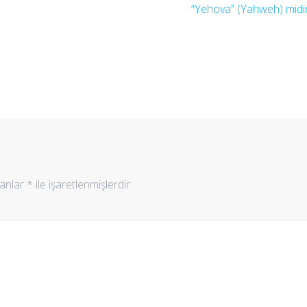
yazı:
“Yehova” (Yahweh) midi
lanlar
*
ile işaretlenmişlerdir