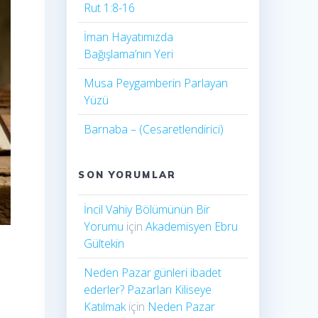
Rut 1:8-16
İman Hayatımızda
Bağışlama’nın Yeri
Musa Peygamberin Parlayan
Yüzü
Barnaba – (Cesaretlendirici)
SON YORUMLAR
İncil Vahiy Bölümünün Bir
Yorumu
için
Akademisyen Ebru
Gültekin
Neden Pazar günleri ibadet
ederler? Pazarları Kiliseye
Katılmak
için
Neden Pazar