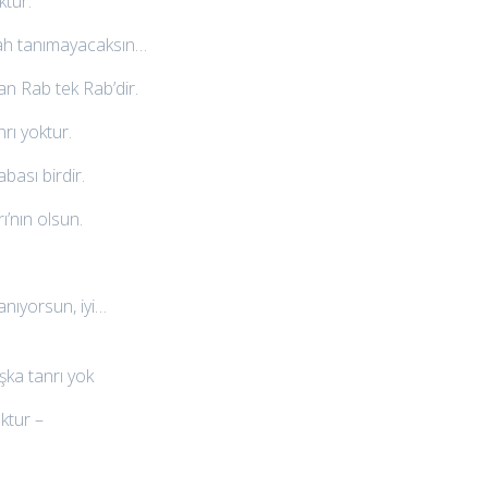
ktur.
ah tanımayacaksın…
lan Rab tek Rab’dir.
nrı yoktur.
bası birdir.
’nın olsun.
anıyorsun, iyi…
şka tanrı yok
ktur –