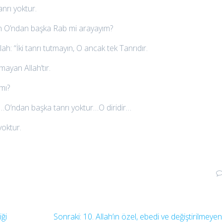
nrı yoktur.
en O’ndan başka Rab mi arayayım?
h: “İki tanrı tutmayın, O ancak tek Tanrıdır.
ayan Allah’tır.
mı?
…O’ndan başka tanrı yoktur…O diridir…
oktur.
Sonraki
iği
Sonraki:
10. Allah’ın özel, ebedi ve değiştirilmeyen