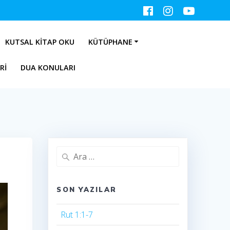
KUTSAL KITAP OKU
KÜTÜPHANE
RI
DUA KONULARI
Arama:
SON YAZILAR
Rut 1:1-7