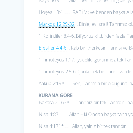
İşaya 46:9………Allah benim…ve benim gibisi yo
Hoşea 13:4………RAB’İM; ve benden başka All
Markos 12:29-32
….Dinle, ey İsrail! Tanrımız o
1 Korintliler 8:4-6..Biliyoruz ki…birden fazla Ta
Efesliler 4:4-6
….Rab bir…herkesin Tanrısı ve Ba
1 Timoteyus 1:17…yücelik…görünmez tek Tanrı
1 Timoteyus 2:5-6..Çünkü tek bir Tanrı…vardır.
Yakub 2:19*……..Sen, Tanrı’nın bir olduğuna in
KURANA GÖRE
Bakara 2:163*……Tanrınız bir tek Tanrı’dır…ba
Nisa 4:87……….Allah – ki O’ndan başka tanrı yo
Nisa 4:171*……..Allah, yalnız bir tek tanrıdır.