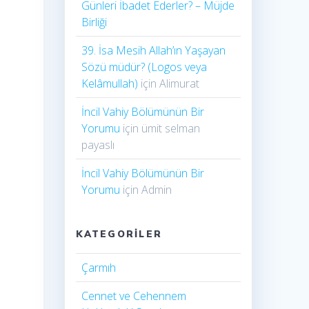
Günleri İbadet Ederler? – Müjde
Birliği
39. İsa Mesih Allah’ın Yaşayan
Sözü müdür? (Logos veya
Kelâmullah)
için
Alimurat
İncil Vahiy Bölümünün Bir
Yorumu
için
ümit selman
payaslı
İncil Vahiy Bölümünün Bir
Yorumu
için
Admin
KATEGORILER
Çarmıh​
Cennet ve Cehennem