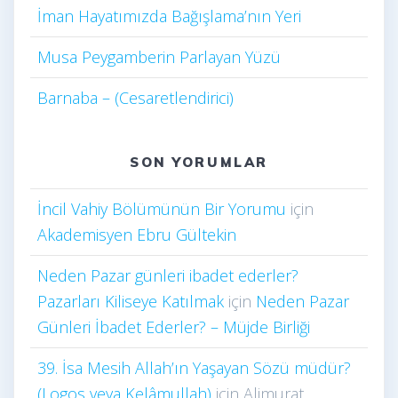
İman Hayatımızda Bağışlama’nın Yeri
Musa Peygamberin Parlayan Yüzü
Barnaba – (Cesaretlendirici)
SON YORUMLAR
İncil Vahiy Bölümünün Bir Yorumu
için
Akademisyen Ebru Gültekin
Neden Pazar günleri ibadet ederler?
Pazarları Kiliseye Katılmak
için
Neden Pazar
Günleri İbadet Ederler? – Müjde Birliği
39. İsa Mesih Allah’ın Yaşayan Sözü müdür?
(Logos veya Kelâmullah)
için
Alimurat