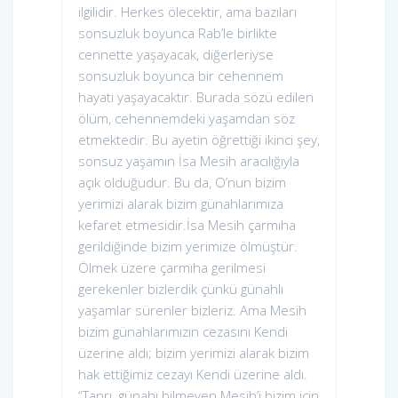
ilgilidir. Herkes ölecektir, ama bazıları
sonsuzluk boyunca Rab’le birlikte
cennette yaşayacak, diğerleriyse
sonsuzluk boyunca bir cehennem
hayatı yaşayacaktır. Burada sözü edilen
ölüm, cehennemdeki yaşamdan söz
etmektedir. Bu ayetin öğrettiği ikinci şey,
sonsuz yaşamın İsa Mesih aracılığıyla
açık olduğudur. Bu da, O’nun bizim
yerimizi alarak bizim günahlarımıza
kefaret etmesidir.İsa Mesih çarmıha
gerildiğinde bizim yerimize ölmüştür.
Ölmek üzere çarmıha gerilmesi
gerekenler bizlerdik çünkü günahlı
yaşamlar sürenler bizleriz. Ama Mesih
bizim günahlarımızın cezasını Kendi
üzerine aldı; bizim yerimizi alarak bizim
hak ettiğimiz cezayı Kendi üzerine aldı.
“Tanrı, günahı bilmeyen Mesih’i bizim için