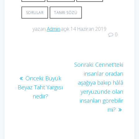
SORULAR
TANRI SÖZÜ
yazarı
Admin
açık 14 Haziran 2019
0
Yazı
Sonraki
Sonraki:
Cennet’teki
yazı:
insanlar oradan
gezinmesi
Önceki
Önceki:
Büyük
aşağıya bakıp hâlâ
yazı:
Beyaz Taht Yargısı
yeryüzünde olan
nedir?
insanları görebilir
mi?