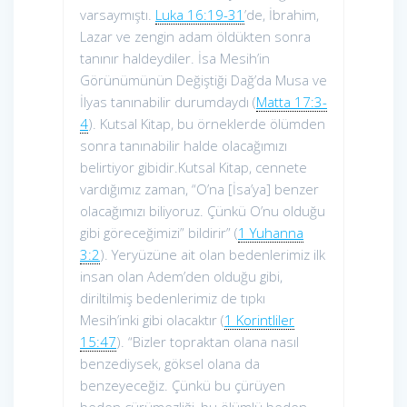
varsaymıştı.
Luka 16:19-31
’de, İbrahim,
Lazar ve zengin adam öldükten sonra
tanınır haldeydiler. İsa Mesih’in
Görünümünün Değiştiği Dağ’da Musa ve
İlyas tanınabilir durumdaydı (
Matta 17:3-
4
). Kutsal Kitap, bu örneklerde ölümden
sonra tanınabilir halde olacağımızı
belirtiyor gibidir.Kutsal Kitap, cennete
vardığımız zaman, “O’na [İsa’ya] benzer
olacağımızı biliyoruz. Çünkü O’nu olduğu
gibi göreceğimizi” bildirir” (
1 Yuhanna
3:2
). Yeryüzüne ait olan bedenlerimiz ilk
insan olan Adem’den olduğu gibi,
diriltilmiş bedenlerimiz de tıpkı
Mesih’inki gibi olacaktır (
1 Korintliler
15:47
). “Bizler topraktan olana nasıl
benzediysek, göksel olana da
benzeyeceğiz. Çünkü bu çürüyen