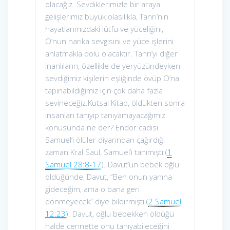
olacağız. Sevdiklerimizle bir araya
gelişlerimiz büyük olasılıkla, Tanrı’nın
hayatlarımızdaki lütfu ve yüceliğini,
O’nun harika sevgisini ve yüce işlerini
anlatmakla dolu olacaktır. Tanrı’yı diğer
inanlıların, özellikle de yeryüzündeyken
sevdiğimiz kişilerin eşliğinde övüp O’na
tapınabildiğimiz için çok daha fazla
sevineceğiz.Kutsal Kitap, öldükten sonra
insanları tanıyıp tanıyamayacağımız
konusunda ne der? Endor cadısı
Samuel’i ölüler diyarından çağırdığı
zaman Kral Saul, Samuel’i tanımıştı (
1
Samuel 28:8-17
). Davut’un bebek oğlu
öldüğünde, Davut, “Ben onun yanına
gideceğim, ama o bana geri
dönmeyecek” diye bildirmişti (
2 Samuel
12:23
). Davut, oğlu bebekken öldüğü
halde cennette onu tanıyabileceğini