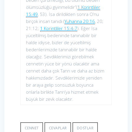
beden çürümezliği, bu ölümlü beden
ölümsüzlüğü giyinmelidir”(
1 Korintliler
15:49
, 53). İsa dirildikten sonra O’nu
birçok insan tanıdı (
Yuhanna 20:16
, 20;
21:12;
1 Korintliler 15:4-7
). Eğer İsa
yüceltilmiş bedeninde tanınabilir bir
halde idiyse, bizler de yüceltilmiş
bedenlerimizde tanınabilir bir halde
olacağız. Sevdiklerimizi görebilmek
cennetin yüce bir yönü olacaktır ama
cennet daha çok Tanrı ve daha az bizim
hakkımızdadır. Sevdiklerimizle yeniden
bir araya gelip sonsuzluk boyunca
onlarla birlikte Tanrı’ya hizmet etmek
büyük bir zevk olacaktır.
CENNET
CEVAPLAR
DOSTLAR