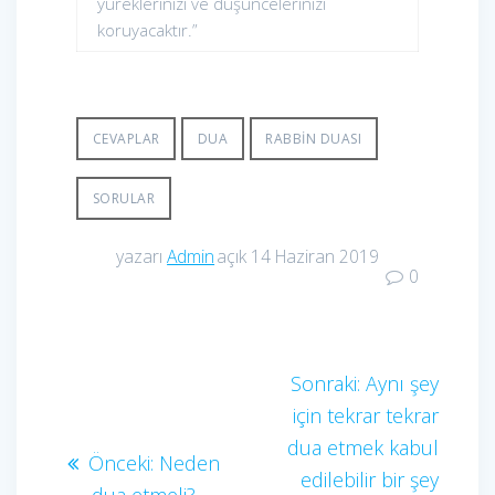
yüreklerinizi ve düşüncelerinizi
koruyacaktır.”
CEVAPLAR
DUA
RABBIN DUASI
SORULAR
yazarı
Admin
açık 14 Haziran 2019
0
Yazı
Sonraki
Sonraki:
Aynı şey
yazı:
için tekrar tekrar
gezinmesi
dua etmek kabul
Önceki
Önceki:
Neden
edilebilir bir şey
yazı: