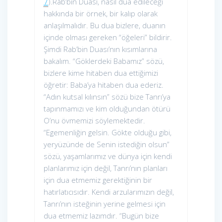
7
).Rab’bin Duası, nasıl dua edileceği
hakkında bir örnek, bir kalıp olarak
anlaşılmalıdır. Bu dua bizlere, duanın
içinde olması gereken “öğeleri” bildirir.
Şimdi Rab’bin Duası’nın kısımlarına
bakalım. “Göklerdeki Babamız” sözü,
bizlere kime hitaben dua ettiğimizi
öğretir: Baba’ya hitaben dua ederiz.
“Adın kutsal kılınsın” sözü bize Tanrı’ya
tapınmamızı ve kim olduğundan ötürü
O’nu övmemizi söylemektedir.
“Egemenliğin gelsin. Gökte olduğu gibi,
yeryüzünde de Senin istediğin olsun”
sözü, yaşamlarımız ve dünya için kendi
planlarımız için değil, Tanrı’nın planları
için dua etmemiz gerektiğinin bir
hatırlatıcısıdır. Kendi arzularımızın değil,
Tanrı’nın isteğinin yerine gelmesi için
dua etmemiz lazımdır. “Bugün bize