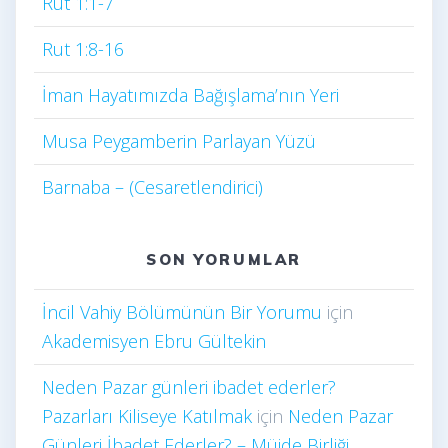
Rut 1:1-7
Rut 1:8-16
İman Hayatımızda Bağışlama’nın Yeri
Musa Peygamberin Parlayan Yüzü
Barnaba – (Cesaretlendirici)
SON YORUMLAR
İncil Vahiy Bölümünün Bir Yorumu
için
Akademisyen Ebru Gültekin
Neden Pazar günleri ibadet ederler?
Pazarları Kiliseye Katılmak
için
Neden Pazar
Günleri İbadet Ederler? – Müjde Birliği