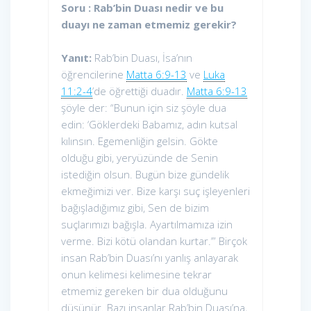
Soru : Rab’bin Duası nedir ve bu
duayı ne zaman etmemiz gerekir?
Yanıt:
Rab’bin Duası, İsa’nın
öğrencilerine
Matta 6:9-13
ve
Luka
11:2-4
’de öğrettiği duadır.
Matta 6:9-13
şöyle der: “Bunun için siz şöyle dua
edin: ‘Göklerdeki Babamız, adın kutsal
kılınsın. Egemenliğin gelsin. Gökte
olduğu gibi, yeryüzünde de Senin
istediğin olsun. Bugün bize gündelik
ekmeğimizi ver. Bize karşı suç işleyenleri
bağışladığımız gibi, Sen de bizim
suçlarımızı bağışla. Ayartılmamıza izin
verme. Bizi kötü olandan kurtar.’” Birçok
insan Rab’bin Duası’nı yanlış anlayarak
onun kelimesi kelimesine tekrar
etmemiz gereken bir dua olduğunu
düşünür. Bazı insanlar Rab’bin Duası’na,