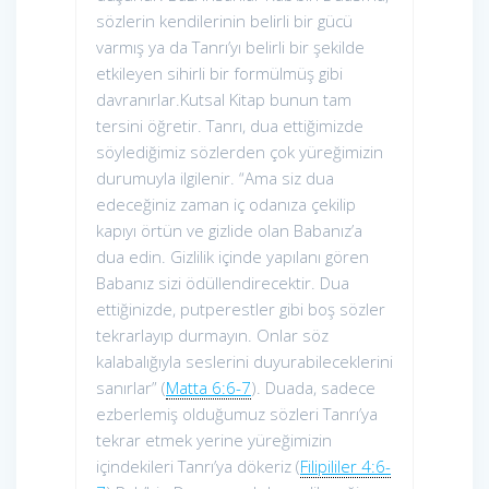
sözlerin kendilerinin belirli bir gücü
varmış ya da Tanrı’yı belirli bir şekilde
etkileyen sihirli bir formülmüş gibi
davranırlar.Kutsal Kitap bunun tam
tersini öğretir. Tanrı, dua ettiğimizde
söylediğimiz sözlerden çok yüreğimizin
durumuyla ilgilenir. “Ama siz dua
edeceğiniz zaman iç odanıza çekilip
kapıyı örtün ve gizlide olan Babanız’a
dua edin. Gizlilik içinde yapılanı gören
Babanız sizi ödüllendirecektir. Dua
ettiğinizde, putperestler gibi boş sözler
tekrarlayıp durmayın. Onlar söz
kalabalığıyla seslerini duyurabileceklerini
sanırlar” (
Matta 6:6-7
). Duada, sadece
ezberlemiş olduğumuz sözleri Tanrı’ya
tekrar etmek yerine yüreğimizin
içindekileri Tanrı’ya dökeriz (
Filipililer 4:6-