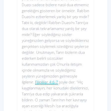
Duası sadece bizlere nasıl dua etmemiz
gerektiğini gösteren bir örnektir. Rab’bin
Duası’nı ezberlemek yanlış bir şey midir?
Tabii ki, değildir! Rab’bin Duası’nı Tanrı’ya
dua olarak tekrarlamamız yanlış bir şey
midir? Eğer söylediğiniz sözler
yüreğinizden geliyorsa ve söyledikleriniz
gerçekten söylemek istediğiniz şeylerse
değildir. Unutmayın, Tanrı bizlerin dua
ederken belirli sözcükler
kullanmamızdan çok O’nunla iletişim
içinde olmamızla ve söylediğimiz
şeylerin yüreğimizden gelmesiyle
ilgilenir.
Filipililer 4:6-7
şöyle der: “Hiç
kaygılanmayın; her konudaki dileklerinizi,
Tanrı’ya dua edip yalvararak şükranla
bildirin. O zaman Tanrı’nın her kavrayışı
aşan esenliği Mesih İsa aracılığıyla