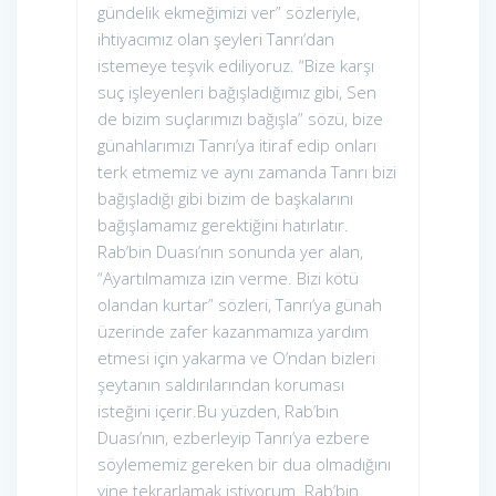
gündelik ekmeğimizi ver” sözleriyle,
ihtiyacımız olan şeyleri Tanrı’dan
istemeye teşvik ediliyoruz. “Bize karşı
suç işleyenleri bağışladığımız gibi, Sen
de bizim suçlarımızı bağışla” sözü, bize
günahlarımızı Tanrı’ya itiraf edip onları
terk etmemiz ve aynı zamanda Tanrı bizi
bağışladığı gibi bizim de başkalarını
bağışlamamız gerektiğini hatırlatır.
Rab’bin Duası’nın sonunda yer alan,
“Ayartılmamıza izin verme. Bizi kötü
olandan kurtar” sözleri, Tanrı’ya günah
üzerinde zafer kazanmamıza yardım
etmesi için yakarma ve O’ndan bizleri
şeytanın saldırılarından koruması
isteğini içerir.Bu yüzden, Rab’bin
Duası’nın, ezberleyip Tanrı’ya ezbere
söylememiz gereken bir dua olmadığını
yine tekrarlamak istiyorum. Rab’bin