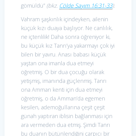
gömüldü”
(bkz.
Çölde Sayım 16:31-33
).
Vahram şaşkınlık içindeyken, ailenin
küçük kızı duaya başlıyor. Ne canlılık,
ne içtenlilik! Daha sonra öğreniyor ki,
bu küçük kız Tanrı’ya yakarmayı çok iyi
bilen bir yavru. Anası babası küçük
yaştan ona imanla dua etmeyi
öğretmiş. O bir dua çocuğu olarak
yetişmiş, imanında güçlenmiş. Tanrı
ona Amman kenti için dua etmeyi
öğretmiş, o da Amman’da egemen
kesilen, ademoğullarına çeşit çeşit
günah yaptıran iblisin bağlanması için
ara vermeden dua etmiş. Şimdi Tanrı
bu duanın bütünlendiğini çarpıcı bir