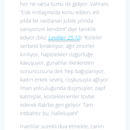
her ne varsa tümü de gidiyor. Vahram,
“Eski Antlaşma’da konu edilen, elli
yılda bir rastlanan jübile yılında
sanıyorum kendimi” diye tanıklık
ediyor
(bkz.
Levililer 25:10
)
. “Köleler
serbest bırakılıyor, ağır zincirler
kırılıyor, hapistekiler özgürlüğe
kavuşuyor, günahlar ilkinkinden
sonuncusuna dek hep bağışlanıyor,
kadın erkek sevinç coşkusuyla ağlıyor.
İman yolculuğunda düşmüşler, zayıf
kalmışlar, kösteklenenler tövbe
ederek Rab’be geri geliyor. Tam
intibahtır bu; Halleluyah!”
İnanlılar sürekli dua etmekte, canın