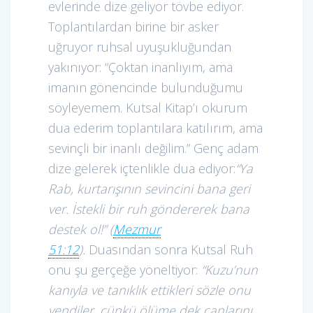
evlerinde dize geliyor tövbe ediyor.
Toplantılardan birine bir asker
uğruyor ruhsal uyuşukluğundan
yakınıyor: “Çoktan inanlıyım, ama
imanın gönencinde bulunduğumu
söyleyemem. Kutsal Kitap’ı okurum
dua ederim toplantılara katılırım, ama
sevinçli bir inanlı değilim.” Genç adam
dize gelerek içtenlikle dua ediyor:
“Ya
Rab, kurtarışının sevincini bana geri
ver. İstekli bir ruh göndererek bana
destek ol!” (
Mezmur
51:12
).
Duasından sonra Kutsal Ruh
onu şu gerçeğe yöneltiyor:
“
Kuzu’nun
kanıyla ve tanıklık ettikleri sözle onu
yendiler, çünkü ölüme dek canlarını