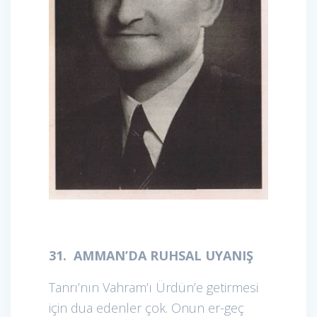
31. AMMAN’DA RUHSAL UYANIŞ
Tanrı’nın Vahram’ı Ürdün’e getirmesi
için dua edenler çok. Onun er-geç