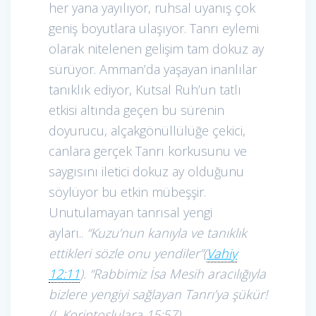
her yana yayılıyor, ruhsal uyanış çok
geniş boyutlara ulaşıyor. Tanrı eylemi
olarak nitelenen gelişim tam dokuz ay
sürüyor. Amman’da yaşayan inanlılar
tanıklık ediyor, Kutsal Ruh’un tatlı
etkisi altında geçen bu sürenin
doyurucu, alçakgönüllülüğe çekici,
canlara gerçek Tanrı korkusunu ve
saygısını iletici dokuz ay olduğunu
söylüyor bu etkin mübeşşir.
Unutulamayan tanrısal yengi
ayları..
“Kuzu’nun kanıyla ve tanıklık
ettikleri sözle onu yendiler”(
Vahiy
12:11
). “Rabbimiz İsa Mesih aracılığıyla
bizlere yengiyi sağlayan Tanrı’ya şükür!
(I. Korintoslulara 15:57).