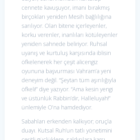
cennete kavuşuyor, imanı bırakmış
birçokları yeniden Mesih bağlılığına
sarılıyor. Olan bitene içerleyenler,
korku verenler, inanlıları kötüleyenler
yeniden sahnede beliriyor. Ruhsal
uyanış ve kurtuluş karşısında iblisin
öfkelenerek her çeşit alicengiz
oyununa başvurması Vahram’a yeni
deneyim değil. “Şeytan tüm aşırılığıyla
öfkeli!” diye yazıyor. “Ama kesin yengi
ve üstünlük Rabbin’dir, Halleluyah!”
ünlemiyle O’na hamdediyor.
Sabahları erkenden kalkıyor; oruçla
duayı. Kutsal Ruh’un tatlı yönetimini
çeşitli güçlüklere, saldırılara karşı