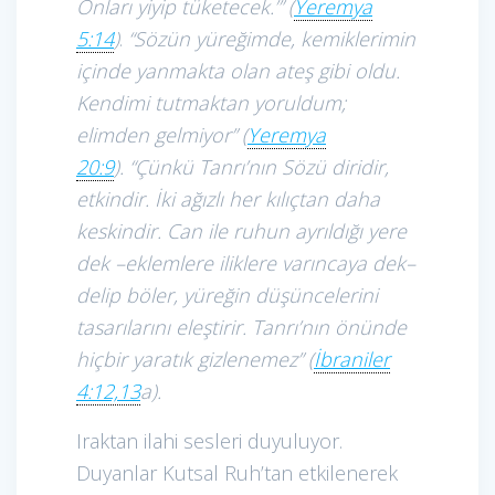
Onları yiyip tüketecek.’” (
Yeremya
5:14
)
.
“Sözün yüreğimde, kemiklerimin
içinde yanmakta olan ateş gibi oldu.
Kendimi tutmaktan yoruldum;
elimden gelmiyor” (
Yeremya
20:9
).
“
Çünkü Tanrı’nın Sözü diridir,
etkindir. İki ağızlı her kılıçtan daha
keskindir. Can ile ruhun ayrıldığı yere
dek –eklemlere iliklere varıncaya dek–
delip böler, yüreğin düşüncelerini
tasarılarını eleştirir. Tanrı’nın önünde
hiçbir yaratık gizlenemez” (
İbraniler
4:12,13
a).
Iraktan ilahi sesleri duyuluyor.
Duyanlar Kutsal Ruh’tan etkilenerek